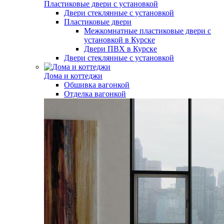
Пластиковые двери с установкой
Двери стеклянные с установкой
Пластиковые двери
Межкомнатные пластиковые двери с
установкой в Курске
Двери ПВХ в Курске
Двери стеклянные с установкой
Дома и коттеджи
Обшивка вагонкой
Отделка вагонкой