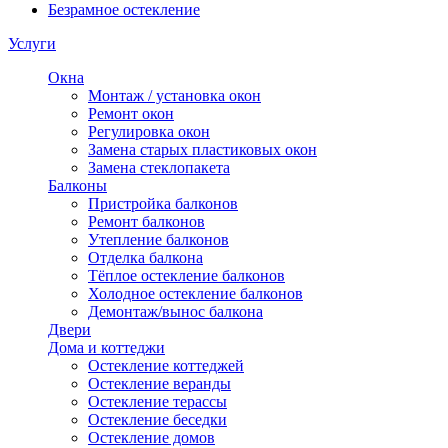
Безрамное остекление
Услуги
Окна
Монтаж / установка окон
Ремонт окон
Регулировка окон
Замена старых пластиковых окон
Замена стеклопакета
Балконы
Пристройка балконов
Ремонт балконов
Утепление балконов
Отделка балкона
Тёплое остекление балконов
Холодное остекление балконов
Демонтаж/вынос балкона
Двери
Дома и коттеджи
Остекление коттеджей
Остекление веранды
Остекление терассы
Остекление беседки
Остекление домов