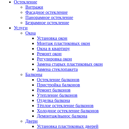
Остекление
Витражи
Фасадное остекление
Панорамное остекление
Безрамное остекление
Услуги
Окна
Установка окон
Монтаж пластиковых окон
Окна в квартиру
Ремонт окон
Регулировка окон
Замена старых пластиковых окон
Замена стеклопакета
Балконы
Остекление балконов
Пристройка балконов
Ремонт балконов
Утепление балконов
Отделка балкона
Тёплое остекление балконов
Холодное остекление балконов
Демонтаж/вынос балкона
Двери
Установка пластиковых дверей