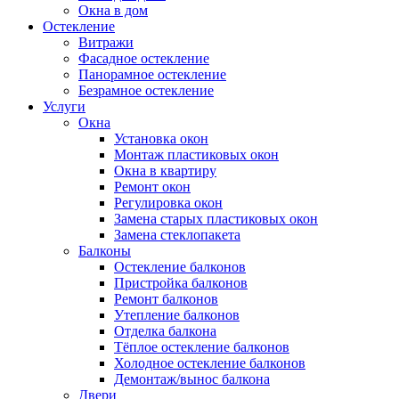
Окна в дом
Остекление
Витражи
Фасадное остекление
Панорамное остекление
Безрамное остекление
Услуги
Окна
Установка окон
Монтаж пластиковых окон
Окна в квартиру
Ремонт окон
Регулировка окон
Замена старых пластиковых окон
Замена стеклопакета
Балконы
Остекление балконов
Пристройка балконов
Ремонт балконов
Утепление балконов
Отделка балкона
Тёплое остекление балконов
Холодное остекление балконов
Демонтаж/вынос балкона
Двери