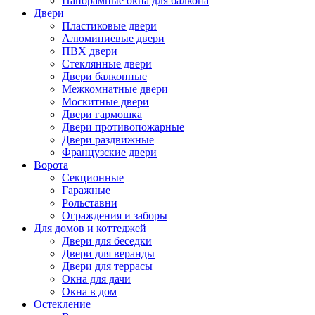
Панорамные окна для балкона
Двери
Пластиковые двери
Алюминиевые двери
ПВХ двери
Стеклянные двери
Двери балконные
Межкомнатные двери
Москитные двери
Двери гармошка
Двери противопожарные
Двери раздвижные
Французские двери
Ворота
Секционные
Гаражные
Рольставни
Ограждения и заборы
Для домов и коттеджей
Двери для беседки
Двери для веранды
Двери для террасы
Окна для дачи
Окна в дом
Остекление