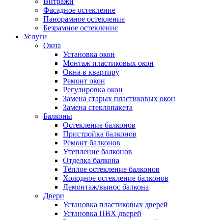
Витражи
Фасадное остекление
Панорамное остекление
Безрамное остекление
Услуги
Окна
Установка окон
Монтаж пластиковых окон
Окна в квартиру
Ремонт окон
Регулировка окон
Замена старых пластиковых окон
Замена стеклопакета
Балконы
Остекление балконов
Пристройка балконов
Ремонт балконов
Утепление балконов
Отделка балкона
Тёплое остекление балконов
Холодное остекление балконов
Демонтаж/вынос балкона
Двери
Установка пластиковых дверей
Установка ПВХ дверей