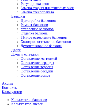
Регулировка окон
Замена старых пластиковых окон
Замена стеклопакета
Балконы
Пристройка балконов
Ремонт балконов
Утепление балконов
Отделка балкона
Тёплое остекление балконов
Холодное остекление балконов
Демонтаж/вынос балкона
Двери
Дома и коттеджи
Остекление коттеджей
Остекление веранды
Остекление терассы
Остекление беседки
Остекление домов
Акции
Контакты
Калькулятор
Калькулятор балконов
Калькулятор дверей