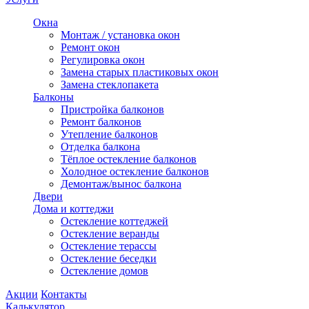
Окна
Монтаж / установка окон
Ремонт окон
Регулировка окон
Замена старых пластиковых окон
Замена стеклопакета
Балконы
Пристройка балконов
Ремонт балконов
Утепление балконов
Отделка балкона
Тёплое остекление балконов
Холодное остекление балконов
Демонтаж/вынос балкона
Двери
Дома и коттеджи
Остекление коттеджей
Остекление веранды
Остекление терассы
Остекление беседки
Остекление домов
Акции
Контакты
Калькулятор