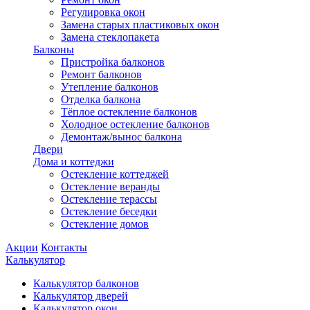
Регулировка окон
Замена старых пластиковых окон
Замена стеклопакета
Балконы
Пристройка балконов
Ремонт балконов
Утепление балконов
Отделка балкона
Тёплое остекление балконов
Холодное остекление балконов
Демонтаж/вынос балкона
Двери
Дома и коттеджи
Остекление коттеджей
Остекление веранды
Остекление терассы
Остекление беседки
Остекление домов
Акции
Контакты
Калькулятор
Калькулятор балконов
Калькулятор дверей
Калькулятор окон