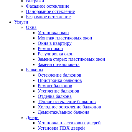
Витражи
Фасадное остекление
Панорамное остекление
Безрамное остекление
Услуги
Окна
Установка окон
Монтаж пластиковых окон
Окна в квартиру
Ремонт окон
Регулировка окон
Замена старых пластиковых окон
Замена стеклопакета
Балконы
Остекление балконов
Пристройка балконов
Ремонт балконов
Утепление балконов
Отделка балкона
Тёплое остекление балконов
Холодное остекление балконов
Демонтаж/вынос балкона
Двери
Установка пластиковых дверей
Установка ПВХ дверей