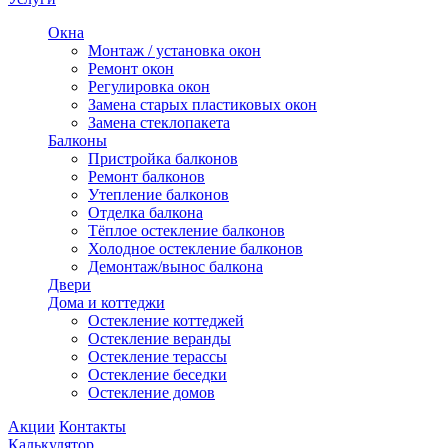
Окна
Монтаж / установка окон
Ремонт окон
Регулировка окон
Замена старых пластиковых окон
Замена стеклопакета
Балконы
Пристройка балконов
Ремонт балконов
Утепление балконов
Отделка балкона
Тёплое остекление балконов
Холодное остекление балконов
Демонтаж/вынос балкона
Двери
Дома и коттеджи
Остекление коттеджей
Остекление веранды
Остекление терассы
Остекление беседки
Остекление домов
Акции
Контакты
Калькулятор