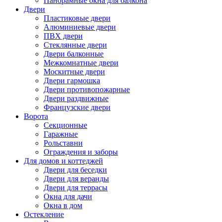
Панорамные окна для балкона
Двери
Пластиковые двери
Алюминиевые двери
ПВХ двери
Стеклянные двери
Двери балконные
Межкомнатные двери
Москитные двери
Двери гармошка
Двери противопожарные
Двери раздвижные
Французские двери
Ворота
Секционные
Гаражные
Рольставни
Ограждения и заборы
Для домов и коттеджей
Двери для беседки
Двери для веранды
Двери для террасы
Окна для дачи
Окна в дом
Остекление