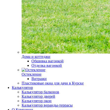
Дома и коттеджи
Обшивка вагонкой
Отделка вагонкой
Остекление
Витражи
Пластиковые окна для дачи в Курске
Калькулятор
Калькулятор балконов
Калькулятор дверей
Калькулятор окон
Калькулятор веранды-террасы
О Компании