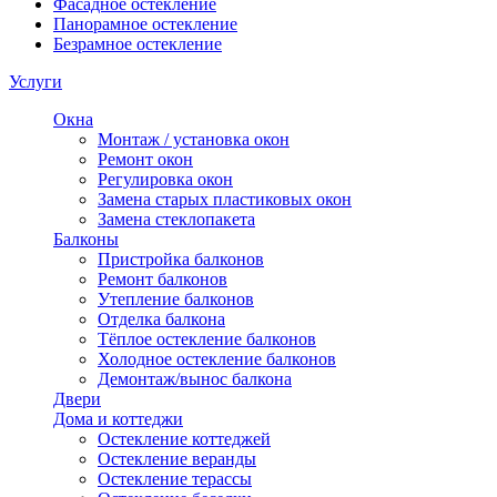
Фасадное остекление
Панорамное остекление
Безрамное остекление
Услуги
Окна
Монтаж / установка окон
Ремонт окон
Регулировка окон
Замена старых пластиковых окон
Замена стеклопакета
Балконы
Пристройка балконов
Ремонт балконов
Утепление балконов
Отделка балкона
Тёплое остекление балконов
Холодное остекление балконов
Демонтаж/вынос балкона
Двери
Дома и коттеджи
Остекление коттеджей
Остекление веранды
Остекление терассы