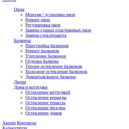
Окна
Монтаж / установка окон
Ремонт окон
Регулировка окон
Замена старых пластиковых окон
Замена стеклопакета
Балконы
Пристройка балконов
Ремонт балконов
Утепление балконов
Отделка балкона
Тёплое остекление балконов
Холодное остекление балконов
Демонтаж/вынос балкона
Двери
Дома и коттеджи
Остекление коттеджей
Остекление веранды
Остекление терассы
Остекление беседки
Остекление домов
Акции
Контакты
Калькулятор