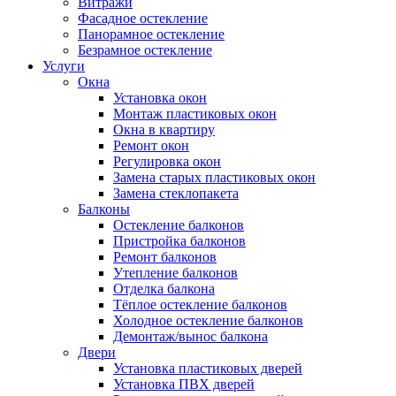
Витражи
Фасадное остекление
Панорамное остекление
Безрамное остекление
Услуги
Окна
Установка окон
Монтаж пластиковых окон
Окна в квартиру
Ремонт окон
Регулировка окон
Замена старых пластиковых окон
Замена стеклопакета
Балконы
Остекление балконов
Пристройка балконов
Ремонт балконов
Утепление балконов
Отделка балкона
Тёплое остекление балконов
Холодное остекление балконов
Демонтаж/вынос балкона
Двери
Установка пластиковых дверей
Установка ПВХ дверей