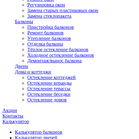
Регулировка окон
Замена старых пластиковых окон
Замена стеклопакета
Балконы
Пристройка балконов
Ремонт балконов
Утепление балконов
Отделка балкона
Тёплое остекление балконов
Холодное остекление балконов
Демонтаж/вынос балкона
Двери
Дома и коттеджи
Остекление коттеджей
Остекление веранды
Остекление терассы
Остекление беседки
Остекление домов
Акции
Контакты
Калькулятор
Калькулятор балконов
Калькулятор дверей