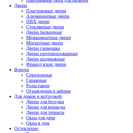
Панорамные окна для балкона
Двери
Пластиковые двери
Алюминиевые двери
ПВХ двери
Стеклянные двери
Двери балконные
Межкомнатные двери
Москитные двери
Двери гармошка
Двери противопожарные
Двери раздвижные
Французские двери
Ворота
Секционные
Гаражные
Рольставни
Ограждения и заборы
Для домов и коттеджей
Двери для беседки
Двери для веранды
Двери для террасы
Окна для дачи
Окна в дом
Остекление