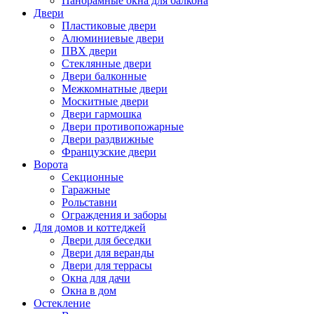
Панорамные окна для балкона
Двери
Пластиковые двери
Алюминиевые двери
ПВХ двери
Стеклянные двери
Двери балконные
Межкомнатные двери
Москитные двери
Двери гармошка
Двери противопожарные
Двери раздвижные
Французские двери
Ворота
Секционные
Гаражные
Рольставни
Ограждения и заборы
Для домов и коттеджей
Двери для беседки
Двери для веранды
Двери для террасы
Окна для дачи
Окна в дом
Остекление