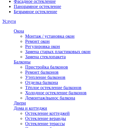
Фасадное остекление
Панорамное остекление
Безрамное остекление
Услуги
Окна
Монтаж / установка окон
Ремонт окон
Регулировка окон
Замена старых пластиковых окон
Замена стеклопакета
Балконы
Пристройка балконов
Ремонт балконов
Утепление балконов
Отделка балкона
Тёплое остекление балконов
Холодное остекление балконов
Демонтаж/вынос балкона
Двери
Дома и коттеджи
Остекление коттеджей
Остекление веранды
Остекление терассы