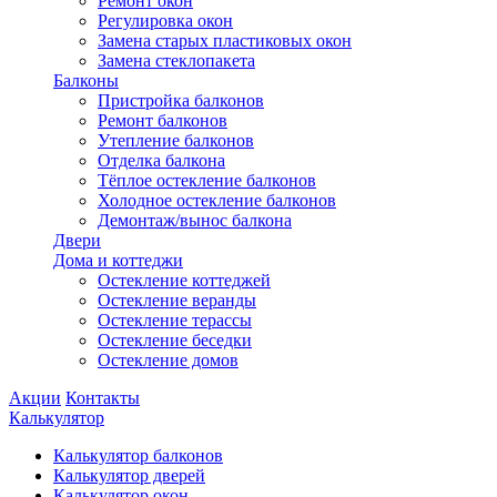
Ремонт окон
Регулировка окон
Замена старых пластиковых окон
Замена стеклопакета
Балконы
Пристройка балконов
Ремонт балконов
Утепление балконов
Отделка балкона
Тёплое остекление балконов
Холодное остекление балконов
Демонтаж/вынос балкона
Двери
Дома и коттеджи
Остекление коттеджей
Остекление веранды
Остекление терассы
Остекление беседки
Остекление домов
Акции
Контакты
Калькулятор
Калькулятор балконов
Калькулятор дверей
Калькулятор окон