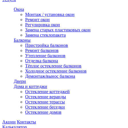
Окна
Монтаж / установка окон
Ремонт окон
Регулировка окон
Замена старых пластиковых окон
Замена стеклопакета
Балконы
Пристройка балконов
Ремонт балконов
Утепление балконов
Отделка балкона
Тёплое остекление балконов
Холодное остекление балконов
Демонтаж/вынос балкона
Двери
Дома и коттеджи
Остекление коттеджей
Остекление веранды
Остекление терассы
Остекление беседки
Остекление домов
Акции
Контакты
Калькулятор