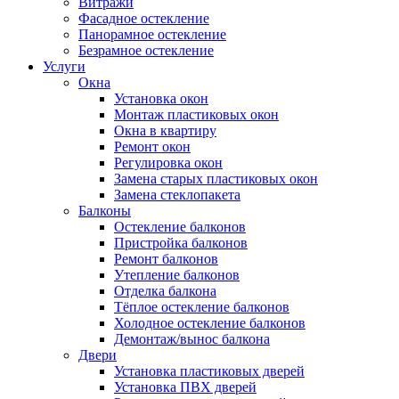
Витражи
Фасадное остекление
Панорамное остекление
Безрамное остекление
Услуги
Окна
Установка окон
Монтаж пластиковых окон
Окна в квартиру
Ремонт окон
Регулировка окон
Замена старых пластиковых окон
Замена стеклопакета
Балконы
Остекление балконов
Пристройка балконов
Ремонт балконов
Утепление балконов
Отделка балкона
Тёплое остекление балконов
Холодное остекление балконов
Демонтаж/вынос балкона
Двери
Установка пластиковых дверей
Установка ПВХ дверей