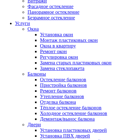
Витражи
Фасадное остекление
Панорамное остекление
Безрамное остекление
Услуги
Окна
Установка окон
Монтаж пластиковых окон
Окна в квартиру
Ремонт окон
Регулировка окон
Замена старых пластиковых окон
Замена стеклопакета
Балконы
Остекление балконов
Пристройка балконов
Ремонт балконов
Утепление балконов
Отделка балкона
Тёплое остекление балконов
Холодное остекление балконов
Демонтаж/вынос балкона
Двери
Установка пластиковых дверей
Установка ПВХ дверей