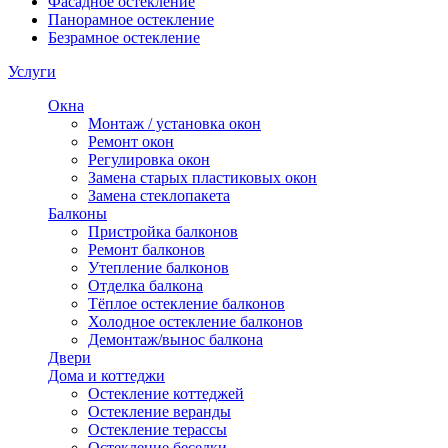
Фасадное остекление
Панорамное остекление
Безрамное остекление
Услуги
Окна
Монтаж / установка окон
Ремонт окон
Регулировка окон
Замена старых пластиковых окон
Замена стеклопакета
Балконы
Пристройка балконов
Ремонт балконов
Утепление балконов
Отделка балкона
Тёплое остекление балконов
Холодное остекление балконов
Демонтаж/вынос балкона
Двери
Дома и коттеджи
Остекление коттеджей
Остекление веранды
Остекление терассы
Остекление беседки