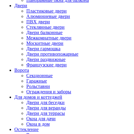
Панорамные окна для балкона
Двери
Пластиковые двери
Алюминиевые двери
ПВХ двери
Стеклянные двери
Двери балконные
Межкомнатные двери
Москитные двери
Двери гармошка
Двери противопожарные
Двери раздвижные
Французские двери
Ворота
Секционные
Гаражные
Рольставни
Ограждения и заборы
Для домов и коттеджей
Двери для беседки
Двери для веранды
Двери для террасы
Окна для дачи
Окна в дом
Остекление