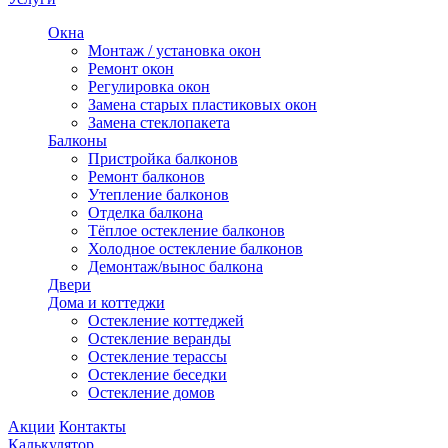
Окна
Монтаж / установка окон
Ремонт окон
Регулировка окон
Замена старых пластиковых окон
Замена стеклопакета
Балконы
Пристройка балконов
Ремонт балконов
Утепление балконов
Отделка балкона
Тёплое остекление балконов
Холодное остекление балконов
Демонтаж/вынос балкона
Двери
Дома и коттеджи
Остекление коттеджей
Остекление веранды
Остекление терассы
Остекление беседки
Остекление домов
Акции
Контакты
Калькулятор