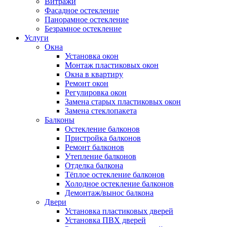
Витражи
Фасадное остекление
Панорамное остекление
Безрамное остекление
Услуги
Окна
Установка окон
Монтаж пластиковых окон
Окна в квартиру
Ремонт окон
Регулировка окон
Замена старых пластиковых окон
Замена стеклопакета
Балконы
Остекление балконов
Пристройка балконов
Ремонт балконов
Утепление балконов
Отделка балкона
Тёплое остекление балконов
Холодное остекление балконов
Демонтаж/вынос балкона
Двери
Установка пластиковых дверей
Установка ПВХ дверей