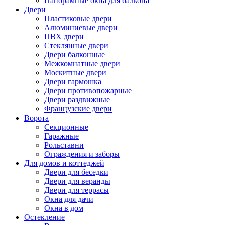
Панорамные окна для балкона
Двери
Пластиковые двери
Алюминиевые двери
ПВХ двери
Стеклянные двери
Двери балконные
Межкомнатные двери
Москитные двери
Двери гармошка
Двери противопожарные
Двери раздвижные
Французские двери
Ворота
Секционные
Гаражные
Рольставни
Ограждения и заборы
Для домов и коттеджей
Двери для беседки
Двери для веранды
Двери для террасы
Окна для дачи
Окна в дом
Остекление