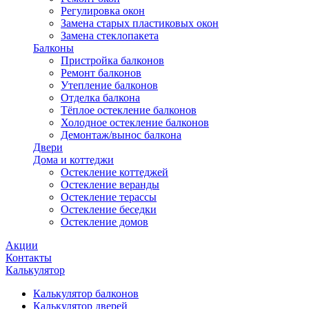
Регулировка окон
Замена старых пластиковых окон
Замена стеклопакета
Балконы
Пристройка балконов
Ремонт балконов
Утепление балконов
Отделка балкона
Тёплое остекление балконов
Холодное остекление балконов
Демонтаж/вынос балкона
Двери
Дома и коттеджи
Остекление коттеджей
Остекление веранды
Остекление терассы
Остекление беседки
Остекление домов
Акции
Контакты
Калькулятор
Калькулятор балконов
Калькулятор дверей