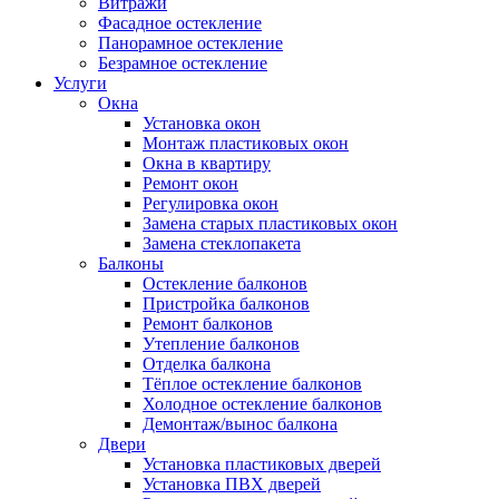
Витражи
Фасадное остекление
Панорамное остекление
Безрамное остекление
Услуги
Окна
Установка окон
Монтаж пластиковых окон
Окна в квартиру
Ремонт окон
Регулировка окон
Замена старых пластиковых окон
Замена стеклопакета
Балконы
Остекление балконов
Пристройка балконов
Ремонт балконов
Утепление балконов
Отделка балкона
Тёплое остекление балконов
Холодное остекление балконов
Демонтаж/вынос балкона
Двери
Установка пластиковых дверей
Установка ПВХ дверей