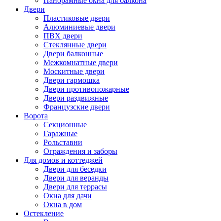
Панорамные окна для балкона
Двери
Пластиковые двери
Алюминиевые двери
ПВХ двери
Стеклянные двери
Двери балконные
Межкомнатные двери
Москитные двери
Двери гармошка
Двери противопожарные
Двери раздвижные
Французские двери
Ворота
Секционные
Гаражные
Рольставни
Ограждения и заборы
Для домов и коттеджей
Двери для беседки
Двери для веранды
Двери для террасы
Окна для дачи
Окна в дом
Остекление