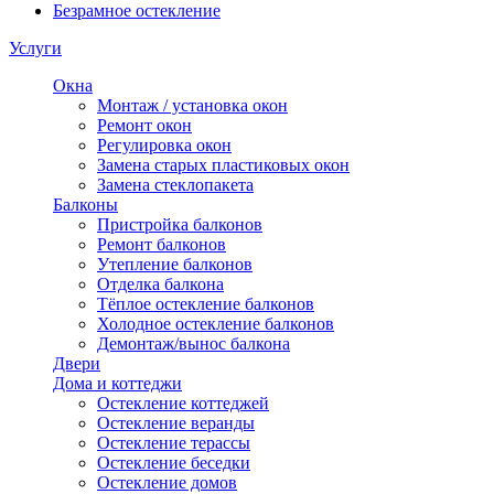
Безрамное остекление
Услуги
Окна
Монтаж / установка окон
Ремонт окон
Регулировка окон
Замена старых пластиковых окон
Замена стеклопакета
Балконы
Пристройка балконов
Ремонт балконов
Утепление балконов
Отделка балкона
Тёплое остекление балконов
Холодное остекление балконов
Демонтаж/вынос балкона
Двери
Дома и коттеджи
Остекление коттеджей
Остекление веранды
Остекление терассы
Остекление беседки
Остекление домов