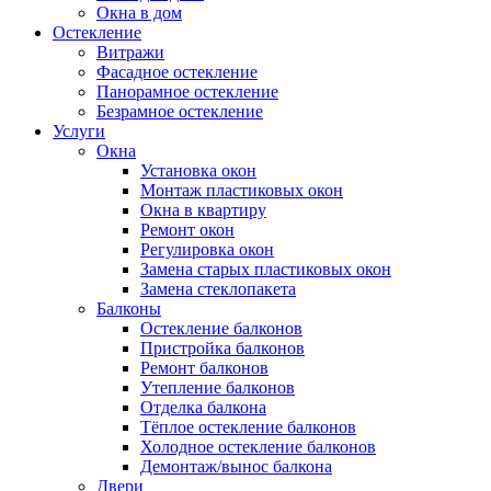
Окна в дом
Остекление
Витражи
Фасадное остекление
Панорамное остекление
Безрамное остекление
Услуги
Окна
Установка окон
Монтаж пластиковых окон
Окна в квартиру
Ремонт окон
Регулировка окон
Замена старых пластиковых окон
Замена стеклопакета
Балконы
Остекление балконов
Пристройка балконов
Ремонт балконов
Утепление балконов
Отделка балкона
Тёплое остекление балконов
Холодное остекление балконов
Демонтаж/вынос балкона
Двери