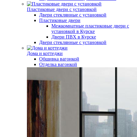
Пластиковые двери с установкой
Двери стеклянные с установкой
Пластиковые двери
Межкомнатные пластиковые двери с
установкой в Курске
Двери ПВХ в Курске
Двери стеклянные с установкой
Дома и коттеджи
Обшивка вагонкой
Отделка вагонкой