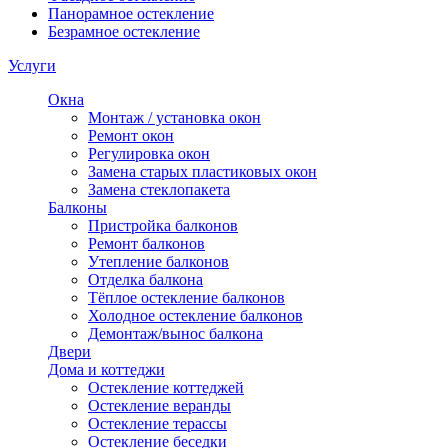
Панорамное остекление
Безрамное остекление
Услуги
Окна
Монтаж / установка окон
Ремонт окон
Регулировка окон
Замена старых пластиковых окон
Замена стеклопакета
Балконы
Пристройка балконов
Ремонт балконов
Утепление балконов
Отделка балкона
Тёплое остекление балконов
Холодное остекление балконов
Демонтаж/вынос балкона
Двери
Дома и коттеджи
Остекление коттеджей
Остекление веранды
Остекление терассы
Остекление беседки