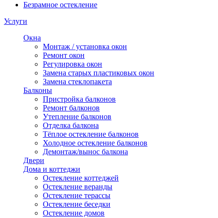
Безрамное остекление
Услуги
Окна
Монтаж / установка окон
Ремонт окон
Регулировка окон
Замена старых пластиковых окон
Замена стеклопакета
Балконы
Пристройка балконов
Ремонт балконов
Утепление балконов
Отделка балкона
Тёплое остекление балконов
Холодное остекление балконов
Демонтаж/вынос балкона
Двери
Дома и коттеджи
Остекление коттеджей
Остекление веранды
Остекление терассы
Остекление беседки
Остекление домов