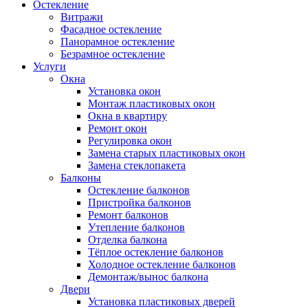
Остекление
Витражи
Фасадное остекление
Панорамное остекление
Безрамное остекление
Услуги
Окна
Установка окон
Монтаж пластиковых окон
Окна в квартиру
Ремонт окон
Регулировка окон
Замена старых пластиковых окон
Замена стеклопакета
Балконы
Остекление балконов
Пристройка балконов
Ремонт балконов
Утепление балконов
Отделка балкона
Тёплое остекление балконов
Холодное остекление балконов
Демонтаж/вынос балкона
Двери
Установка пластиковых дверей