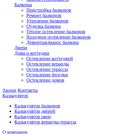
Балконы
Пристройка балконов
Ремонт балконов
Утепление балконов
Отделка балкона
Тёплое остекление балконов
Холодное остекление балконов
Демонтаж/вынос балкона
Двери
Дома и коттеджи
Остекление коттеджей
Остекление веранды
Остекление терассы
Остекление беседки
Остекление домов
Акции
Контакты
Калькулятор
Калькулятор балконов
Калькулятор дверей
Калькулятор окон
Калькулятор веранды-терассы
О компании