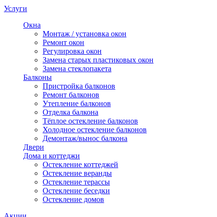
Услуги
Окна
Монтаж / установка окон
Ремонт окон
Регулировка окон
Замена старых пластиковых окон
Замена стеклопакета
Балконы
Пристройка балконов
Ремонт балконов
Утепление балконов
Отделка балкона
Тёплое остекление балконов
Холодное остекление балконов
Демонтаж/вынос балкона
Двери
Дома и коттеджи
Остекление коттеджей
Остекление веранды
Остекление терассы
Остекление беседки
Остекление домов
Акции