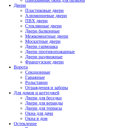
Панорамные окна для балкона
Двери
Пластиковые двери
Алюминиевые двери
ПВХ двери
Стеклянные двери
Двери балконные
Межкомнатные двери
Москитные двери
Двери гармошка
Двери противопожарные
Двери раздвижные
Французские двери
Ворота
Секционные
Гаражные
Рольставни
Ограждения и заборы
Для домов и коттеджей
Двери для беседки
Двери для веранды
Двери для террасы
Окна для дачи
Окна в дом
Остекление