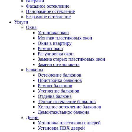
Витражи
Фасадное остекление
Панорамное остекление
Безрамное остекление
Услуги
Окна
Установка окон
Монтаж пластиковых окон
Окна в квартиру
Ремонт окон
Регулировка окон
Замена старых пластиковых окон
Замена стеклопакета
Балконы
Остекление балконов
Пристройка балконов
Ремонт балконов
Утепление балконов
Отделка балкона
Тёплое остекление балконов
Холодное остекление балконов
Демонтаж/вынос балкона
Двери
Установка пластиковых дверей
Установка ПВХ дверей