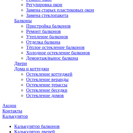
Регулировка окон
Замена старых пластиковых окон
Замена стеклопакета
Балконы
Пристройка балконов
Ремонт балконов
Утепление балконов
Отделка балкона
Тёплое остекление балконов
Холодное остекление балконов
Демонтаж/вынос балкона
Двери
Дома и коттеджи
Остекление коттеджей
Остекление веранды
Остекление терассы
Остекление беседки
Остекление домов
Акции
Контакты
Калькулятор
Калькулятор балконов
Калькулятор дверей