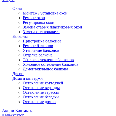
Окна
Монтаж / установка окон
Ремонт окон
Регулировка окон
Замена старых пластиковых окон
Замена стеклопакета
Балконы
Пристройка балконов
Ремонт балконов
Утепление балконов
Отделка балкона
Тёплое остекление балконов
Холодное остекление балконов
Демонтаж/вынос балкона
Двери
Дома и коттеджи
Остекление коттеджей
Остекление веранды
Остекление терассы
Остекление беседки
Остекление домов
Акции
Контакты
Калькулятор