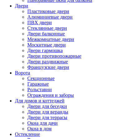
Панорамные окна для балкона
Двери
Пластиковые двери
Алюминиевые двери
ПВХ двери
Стеклянные двери
Двери балконные
Межкомнатные двери
Москитные двери
Двери гармошка
Двери противопожарные
Двери раздвижные
Французские двери
Ворота
Секционные
Гаражные
Рольставни
Ограждения и заборы
Для домов и коттеджей
Двери для беседки
Двери для веранды
Двери для террасы
Окна для дачи
Окна в дом
Остекление