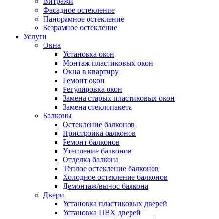
Витражи
Фасадное остекление
Панорамное остекление
Безрамное остекление
Услуги
Окна
Установка окон
Монтаж пластиковых окон
Окна в квартиру
Ремонт окон
Регулировка окон
Замена старых пластиковых окон
Замена стеклопакета
Балконы
Остекление балконов
Пристройка балконов
Ремонт балконов
Утепление балконов
Отделка балкона
Тёплое остекление балконов
Холодное остекление балконов
Демонтаж/вынос балкона
Двери
Установка пластиковых дверей
Установка ПВХ дверей