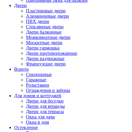
Панорамные окна для балкона
Двери
Пластиковые двери
Алюминиевые двери
ПВХ двери
Стеклянные двери
Двери балконные
Межкомнатные двери
Москитные двери
Двери гармошка
Двери противопожарные
Двери раздвижные
Французские двери
Ворота
Секционные
Гаражные
Рольставни
Ограждения и заборы
Для домов и коттеджей
Двери для беседки
Двери для веранды
Двери для террасы
Окна для дачи
Окна в дом
Остекление