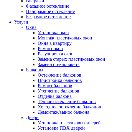
Витражи
Фасадное остекление
Панорамное остекление
Безрамное остекление
Услуги
Окна
Установка окон
Монтаж пластиковых окон
Окна в квартиру
Ремонт окон
Регулировка окон
Замена старых пластиковых окон
Замена стеклопакета
Балконы
Остекление балконов
Пристройка балконов
Ремонт балконов
Утепление балконов
Отделка балкона
Тёплое остекление балконов
Холодное остекление балконов
Демонтаж/вынос балкона
Двери
Установка пластиковых дверей
Установка ПВХ дверей