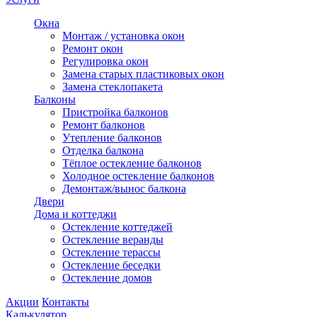
Окна
Монтаж / установка окон
Ремонт окон
Регулировка окон
Замена старых пластиковых окон
Замена стеклопакета
Балконы
Пристройка балконов
Ремонт балконов
Утепление балконов
Отделка балкона
Тёплое остекление балконов
Холодное остекление балконов
Демонтаж/вынос балкона
Двери
Дома и коттеджи
Остекление коттеджей
Остекление веранды
Остекление терассы
Остекление беседки
Остекление домов
Акции
Контакты
Калькулятор