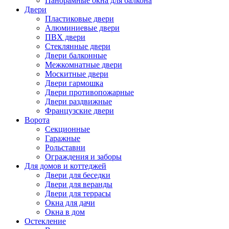
Панорамные окна для балкона
Двери
Пластиковые двери
Алюминиевые двери
ПВХ двери
Стеклянные двери
Двери балконные
Межкомнатные двери
Москитные двери
Двери гармошка
Двери противопожарные
Двери раздвижные
Французские двери
Ворота
Секционные
Гаражные
Рольставни
Ограждения и заборы
Для домов и коттеджей
Двери для беседки
Двери для веранды
Двери для террасы
Окна для дачи
Окна в дом
Остекление