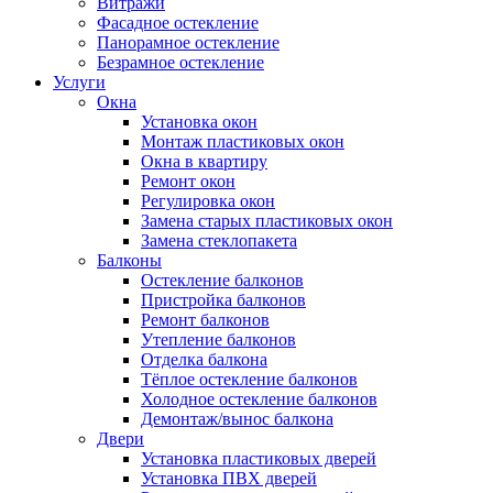
Витражи
Фасадное остекление
Панорамное остекление
Безрамное остекление
Услуги
Окна
Установка окон
Монтаж пластиковых окон
Окна в квартиру
Ремонт окон
Регулировка окон
Замена старых пластиковых окон
Замена стеклопакета
Балконы
Остекление балконов
Пристройка балконов
Ремонт балконов
Утепление балконов
Отделка балкона
Тёплое остекление балконов
Холодное остекление балконов
Демонтаж/вынос балкона
Двери
Установка пластиковых дверей
Установка ПВХ дверей