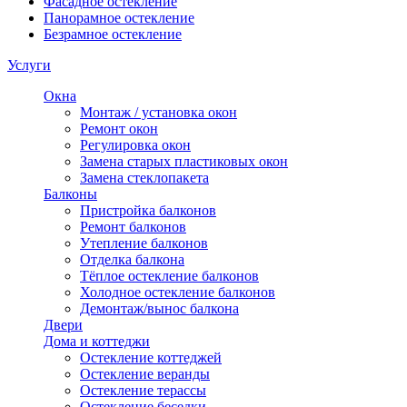
Фасадное остекление
Панорамное остекление
Безрамное остекление
Услуги
Окна
Монтаж / установка окон
Ремонт окон
Регулировка окон
Замена старых пластиковых окон
Замена стеклопакета
Балконы
Пристройка балконов
Ремонт балконов
Утепление балконов
Отделка балкона
Тёплое остекление балконов
Холодное остекление балконов
Демонтаж/вынос балкона
Двери
Дома и коттеджи
Остекление коттеджей
Остекление веранды
Остекление терассы
Остекление беседки