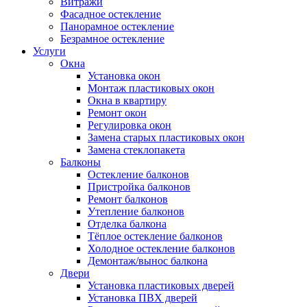
Витражи
Фасадное остекление
Панорамное остекление
Безрамное остекление
Услуги
Окна
Установка окон
Монтаж пластиковых окон
Окна в квартиру
Ремонт окон
Регулировка окон
Замена старых пластиковых окон
Замена стеклопакета
Балконы
Остекление балконов
Пристройка балконов
Ремонт балконов
Утепление балконов
Отделка балкона
Тёплое остекление балконов
Холодное остекление балконов
Демонтаж/вынос балкона
Двери
Установка пластиковых дверей
Установка ПВХ дверей