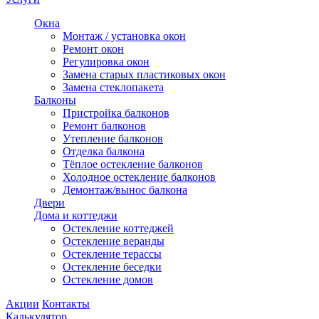
Окна
Монтаж / установка окон
Ремонт окон
Регулировка окон
Замена старых пластиковых окон
Замена стеклопакета
Балконы
Пристройка балконов
Ремонт балконов
Утепление балконов
Отделка балкона
Тёплое остекление балконов
Холодное остекление балконов
Демонтаж/вынос балкона
Двери
Дома и коттеджи
Остекление коттеджей
Остекление веранды
Остекление терассы
Остекление беседки
Остекление домов
Акции
Контакты
Калькулятор