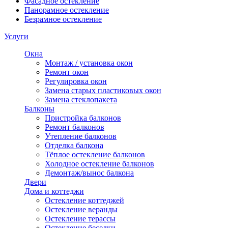
Фасадное остекление
Панорамное остекление
Безрамное остекление
Услуги
Окна
Монтаж / установка окон
Ремонт окон
Регулировка окон
Замена старых пластиковых окон
Замена стеклопакета
Балконы
Пристройка балконов
Ремонт балконов
Утепление балконов
Отделка балкона
Тёплое остекление балконов
Холодное остекление балконов
Демонтаж/вынос балкона
Двери
Дома и коттеджи
Остекление коттеджей
Остекление веранды
Остекление терассы
Остекление беседки