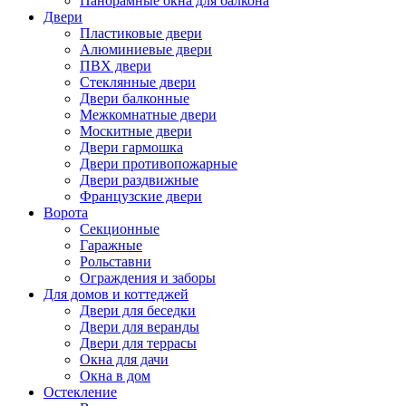
Панорамные окна для балкона
Двери
Пластиковые двери
Алюминиевые двери
ПВХ двери
Стеклянные двери
Двери балконные
Межкомнатные двери
Москитные двери
Двери гармошка
Двери противопожарные
Двери раздвижные
Французские двери
Ворота
Секционные
Гаражные
Рольставни
Ограждения и заборы
Для домов и коттеджей
Двери для беседки
Двери для веранды
Двери для террасы
Окна для дачи
Окна в дом
Остекление