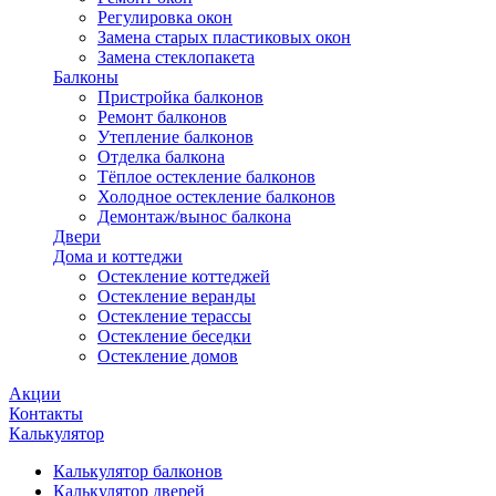
Регулировка окон
Замена старых пластиковых окон
Замена стеклопакета
Балконы
Пристройка балконов
Ремонт балконов
Утепление балконов
Отделка балкона
Тёплое остекление балконов
Холодное остекление балконов
Демонтаж/вынос балкона
Двери
Дома и коттеджи
Остекление коттеджей
Остекление веранды
Остекление терассы
Остекление беседки
Остекление домов
Акции
Контакты
Калькулятор
Калькулятор балконов
Калькулятор дверей