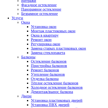
Витражи
Фасадное остекление
Панорамное остекление
Безрамное остекление
Услуги
Окна
Установка окон
Монтаж пластиковых окон
Окна в квартиру
Ремонт окон
Регулировка окон
Замена старых пластиковых окон
Замена стеклопакета
Балконы
Остекление балконов
Пристройка балконов
Ремонт балконов
Утепление балконов
Отделка балкона
Тёплое остекление балконов
Холодное остекление балконов
Демонтаж/вынос балкона
Двери
Установка пластиковых дверей
Установка ПВХ дверей