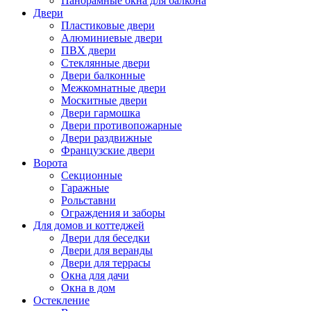
Панорамные окна для балкона
Двери
Пластиковые двери
Алюминиевые двери
ПВХ двери
Стеклянные двери
Двери балконные
Межкомнатные двери
Москитные двери
Двери гармошка
Двери противопожарные
Двери раздвижные
Французские двери
Ворота
Секционные
Гаражные
Рольставни
Ограждения и заборы
Для домов и коттеджей
Двери для беседки
Двери для веранды
Двери для террасы
Окна для дачи
Окна в дом
Остекление