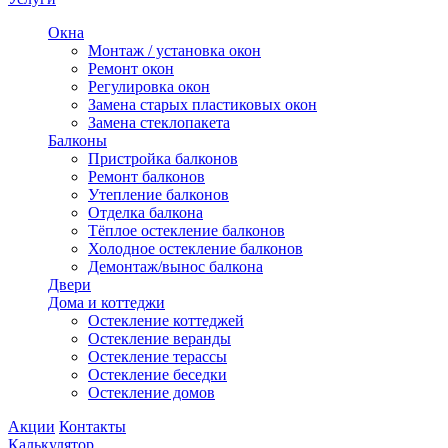
Окна
Монтаж / установка окон
Ремонт окон
Регулировка окон
Замена старых пластиковых окон
Замена стеклопакета
Балконы
Пристройка балконов
Ремонт балконов
Утепление балконов
Отделка балкона
Тёплое остекление балконов
Холодное остекление балконов
Демонтаж/вынос балкона
Двери
Дома и коттеджи
Остекление коттеджей
Остекление веранды
Остекление терассы
Остекление беседки
Остекление домов
Акции
Контакты
Калькулятор