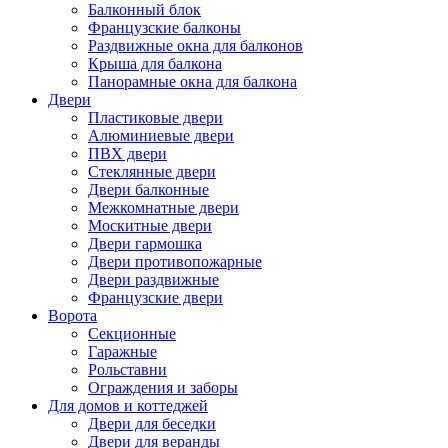
Балконный блок
Французские балконы
Раздвижные окна для балконов
Крыша для балкона
Панорамные окна для балкона
Двери
Пластиковые двери
Алюминиевые двери
ПВХ двери
Стеклянные двери
Двери балконные
Межкомнатные двери
Москитные двери
Двери гармошка
Двери противопожарные
Двери раздвижные
Французские двери
Ворота
Секционные
Гаражные
Рольставни
Ограждения и заборы
Для домов и коттеджей
Двери для беседки
Двери для веранды