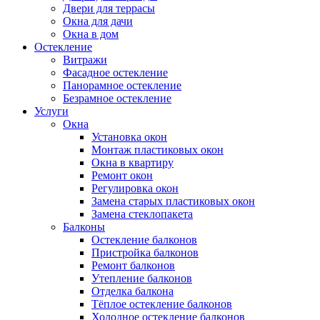
Двери для террасы
Окна для дачи
Окна в дом
Остекление
Витражи
Фасадное остекление
Панорамное остекление
Безрамное остекление
Услуги
Окна
Установка окон
Монтаж пластиковых окон
Окна в квартиру
Ремонт окон
Регулировка окон
Замена старых пластиковых окон
Замена стеклопакета
Балконы
Остекление балконов
Пристройка балконов
Ремонт балконов
Утепление балконов
Отделка балкона
Тёплое остекление балконов
Холодное остекление балконов