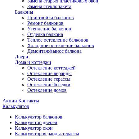
Замена старых пластиковых окон
Замена стеклопакета
Балконы
Пристройка балконов
Ремонт балконов
Утепление балконов
Отделка балкона
Тёплое остекление балконов
Холодное остекление балконов
Демонтаж/вынос балкона
Двери
Дома и коттеджи
Остекление коттеджей
Остекление веранды
Остекление терассы
Остекление беседки
Остекление домов
Акции
Контакты
Калькулятор
Калькулятор балконов
Калькулятор дверей
Калькулятор окон
Калькулятор веранды-терассы