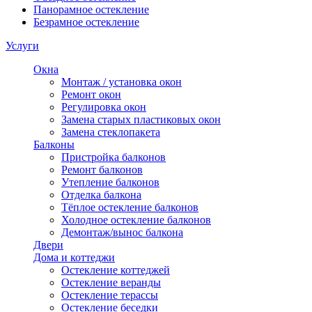
Панорамное остекление
Безрамное остекление
Услуги
Окна
Монтаж / установка окон
Ремонт окон
Регулировка окон
Замена старых пластиковых окон
Замена стеклопакета
Балконы
Пристройка балконов
Ремонт балконов
Утепление балконов
Отделка балкона
Тёплое остекление балконов
Холодное остекление балконов
Демонтаж/вынос балкона
Двери
Дома и коттеджи
Остекление коттеджей
Остекление веранды
Остекление терассы
Остекление беседки