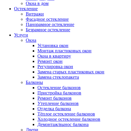
Окна в дом
Остекление
Витражи
Фасадное остекление
Панорамное остекление
Безрамное остекление
Услуги
Окна
Установка окон
Монтаж пластиковых окон
Окна в квартиру
Ремонт окон
Регулировка окон
Замена старых пластиковых окон
Замена стеклопакета
Балконы
Остекление балконов
Пристройка балконов
Ремонт балконов
Утепление балконов
Отделка балкона
Тёплое остекление балконов
Холодное остекление балконов
Демонтаж/вынос балкона
Двери