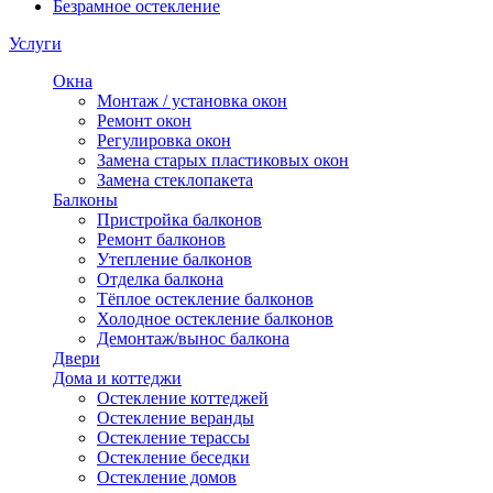
Безрамное остекление
Услуги
Окна
Монтаж / установка окон
Ремонт окон
Регулировка окон
Замена старых пластиковых окон
Замена стеклопакета
Балконы
Пристройка балконов
Ремонт балконов
Утепление балконов
Отделка балкона
Тёплое остекление балконов
Холодное остекление балконов
Демонтаж/вынос балкона
Двери
Дома и коттеджи
Остекление коттеджей
Остекление веранды
Остекление терассы
Остекление беседки
Остекление домов