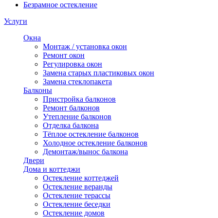
Безрамное остекление
Услуги
Окна
Монтаж / установка окон
Ремонт окон
Регулировка окон
Замена старых пластиковых окон
Замена стеклопакета
Балконы
Пристройка балконов
Ремонт балконов
Утепление балконов
Отделка балкона
Тёплое остекление балконов
Холодное остекление балконов
Демонтаж/вынос балкона
Двери
Дома и коттеджи
Остекление коттеджей
Остекление веранды
Остекление терассы
Остекление беседки
Остекление домов