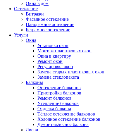
Окна в дом
Остекление
Витражи
Фасадное остекление
Панорамное остекление
Безрамное остекление
Услуги
Окна
Установка окон
Монтаж пластиковых окон
Окна в квартиру
Ремонт окон
Регулировка окон
Замена старых пластиковых окон
Замена стеклопакета
Балконы
Остекление балконов
Пристройка балконов
Ремонт балконов
Утепление балконов
Отделка балкона
Тёплое остекление балконов
Холодное остекление балконов
Демонтаж/вынос балкона
Двери