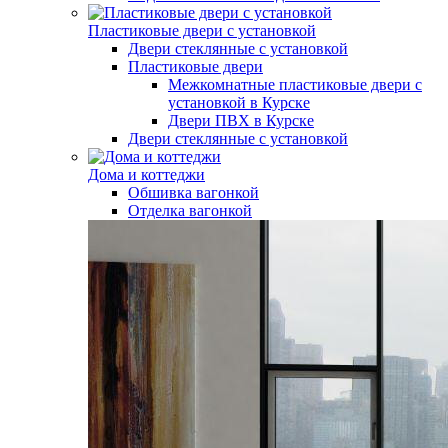
Пластиковые двери с установкой
Двери стеклянные с установкой
Пластиковые двери
Межкомнатные пластиковые двери с
установкой в Курске
Двери ПВХ в Курске
Двери стеклянные с установкой
Дома и коттеджи
Обшивка вагонкой
Отделка вагонкой