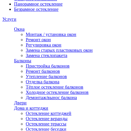
Панорамное остекление
Безрамное остекление
Услуги
Окна
Монтаж / установка окон
Ремонт окон
Регулировка окон
Замена старых пластиковых окон
Замена стеклопакета
Балконы
Пристройка балконов
Ремонт балконов
Утепление балконов
Отделка балкона
Тёплое остекление балконов
Холодное остекление балконов
Демонтаж/вынос балкона
Двери
Дома и коттеджи
Остекление коттеджей
Остекление веранды
Остекление терассы
Остекление беседки