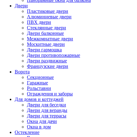
Панорамные окна для балкона
Двери
Пластиковые двери
Алюминиевые двери
ПВХ двери
Стеклянные двери
Двери балконные
Межкомнатные двери
Москитные двери
Двери гармошка
Двери противопожарные
Двери раздвижные
Французские двери
Ворота
Секционные
Гаражные
Рольставни
Ограждения и заборы
Для домов и коттеджей
Двери для беседки
Двери для веранды
Двери для террасы
Окна для дачи
Окна в дом
Остекление