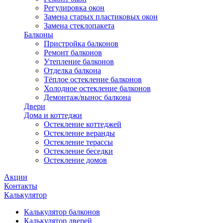
Регулировка окон
Замена старых пластиковых окон
Замена стеклопакета
Балконы
Пристройка балконов
Ремонт балконов
Утепление балконов
Отделка балкона
Тёплое остекление балконов
Холодное остекление балконов
Демонтаж/вынос балкона
Двери
Дома и коттеджи
Остекление коттеджей
Остекление веранды
Остекление терассы
Остекление беседки
Остекление домов
Акции
Контакты
Калькулятор
Калькулятор балконов
Калькулятор дверей