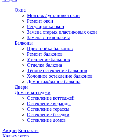
Окна
Монтаж / установка окон
Ремонт окон
Регулировка окон
Замена старых пластиковых окон
Замена стеклопакета
Балконы
Пристройка балконов
Ремонт балконов
Утепление балконов
Отделка балкона
Тёплое остекление балконов
Холодное остекление балконов
Демонтаж/вынос балкона
Двери
Дома и коттеджи
Остекление коттеджей
Остекление веранды
Остекление терассы
Остекление беседки
Остекление домов
Акции
Контакты
Калькулятор