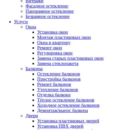
Витражи
Фасадное остекление
Панорамное остекление
Безрамное остекление
Услуги
Окна
Установка окон
Монтаж пластиковых окон
Окна в квартиру
Ремонт окон
Регулировка окон
Замена старых пластиковых окон
Замена стеклопакета
Балконы
Остекление балконов
Пристройка балконов
Ремонт балконов
Утепление балконов
Отделка балкона
Тёплое остекление балконов
Холодное остекление балконов
Демонтаж/вынос балкона
Двери
Установка пластиковых дверей
Установка ПВХ дверей