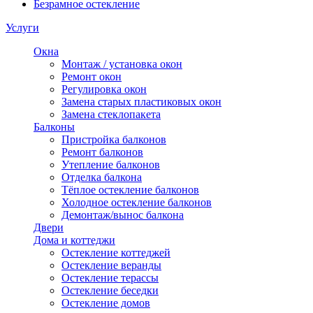
Безрамное остекление
Услуги
Окна
Монтаж / установка окон
Ремонт окон
Регулировка окон
Замена старых пластиковых окон
Замена стеклопакета
Балконы
Пристройка балконов
Ремонт балконов
Утепление балконов
Отделка балкона
Тёплое остекление балконов
Холодное остекление балконов
Демонтаж/вынос балкона
Двери
Дома и коттеджи
Остекление коттеджей
Остекление веранды
Остекление терассы
Остекление беседки
Остекление домов