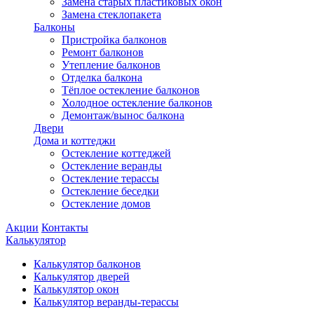
Замена старых пластиковых окон
Замена стеклопакета
Балконы
Пристройка балконов
Ремонт балконов
Утепление балконов
Отделка балкона
Тёплое остекление балконов
Холодное остекление балконов
Демонтаж/вынос балкона
Двери
Дома и коттеджи
Остекление коттеджей
Остекление веранды
Остекление терассы
Остекление беседки
Остекление домов
Акции
Контакты
Калькулятор
Калькулятор балконов
Калькулятор дверей
Калькулятор окон
Калькулятор веранды-терассы