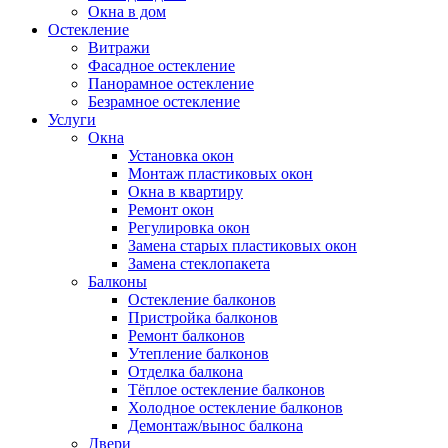
Окна в дом
Остекление
Витражи
Фасадное остекление
Панорамное остекление
Безрамное остекление
Услуги
Окна
Установка окон
Монтаж пластиковых окон
Окна в квартиру
Ремонт окон
Регулировка окон
Замена старых пластиковых окон
Замена стеклопакета
Балконы
Остекление балконов
Пристройка балконов
Ремонт балконов
Утепление балконов
Отделка балкона
Тёплое остекление балконов
Холодное остекление балконов
Демонтаж/вынос балкона
Двери