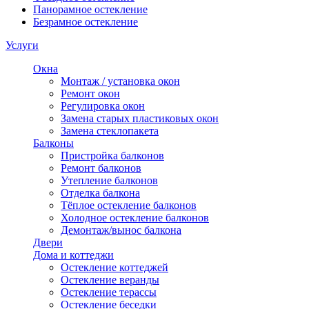
Панорамное остекление
Безрамное остекление
Услуги
Окна
Монтаж / установка окон
Ремонт окон
Регулировка окон
Замена старых пластиковых окон
Замена стеклопакета
Балконы
Пристройка балконов
Ремонт балконов
Утепление балконов
Отделка балкона
Тёплое остекление балконов
Холодное остекление балконов
Демонтаж/вынос балкона
Двери
Дома и коттеджи
Остекление коттеджей
Остекление веранды
Остекление терассы
Остекление беседки