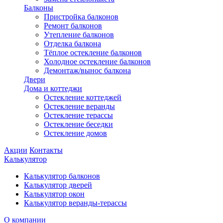
Балконы
Пристройка балконов
Ремонт балконов
Утепление балконов
Отделка балкона
Тёплое остекление балконов
Холодное остекление балконов
Демонтаж/вынос балкона
Двери
Дома и коттеджи
Остекление коттеджей
Остекление веранды
Остекление терассы
Остекление беседки
Остекление домов
Акции
Контакты
Калькулятор
Калькулятор балконов
Калькулятор дверей
Калькулятор окон
Калькулятор веранды-терассы
О компании