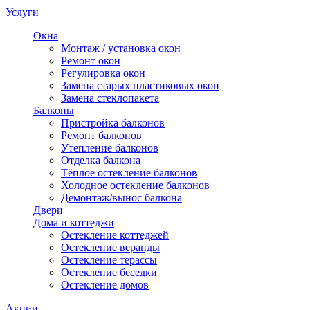
Услуги
Окна
Монтаж / установка окон
Ремонт окон
Регулировка окон
Замена старых пластиковых окон
Замена стеклопакета
Балконы
Пристройка балконов
Ремонт балконов
Утепление балконов
Отделка балкона
Тёплое остекление балконов
Холодное остекление балконов
Демонтаж/вынос балкона
Двери
Дома и коттеджи
Остекление коттеджей
Остекление веранды
Остекление терассы
Остекление беседки
Остекление домов
Акции