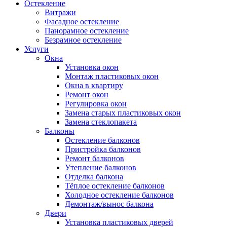
Остекление
Витражи
Фасадное остекление
Панорамное остекление
Безрамное остекление
Услуги
Окна
Установка окон
Монтаж пластиковых окон
Окна в квартиру
Ремонт окон
Регулировка окон
Замена старых пластиковых окон
Замена стеклопакета
Балконы
Остекление балконов
Пристройка балконов
Ремонт балконов
Утепление балконов
Отделка балкона
Тёплое остекление балконов
Холодное остекление балконов
Демонтаж/вынос балкона
Двери
Установка пластиковых дверей