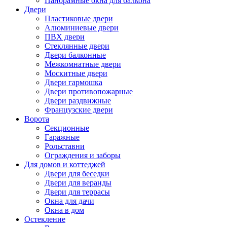
Панорамные окна для балкона
Двери
Пластиковые двери
Алюминиевые двери
ПВХ двери
Стеклянные двери
Двери балконные
Межкомнатные двери
Москитные двери
Двери гармошка
Двери противопожарные
Двери раздвижные
Французские двери
Ворота
Секционные
Гаражные
Рольставни
Ограждения и заборы
Для домов и коттеджей
Двери для беседки
Двери для веранды
Двери для террасы
Окна для дачи
Окна в дом
Остекление