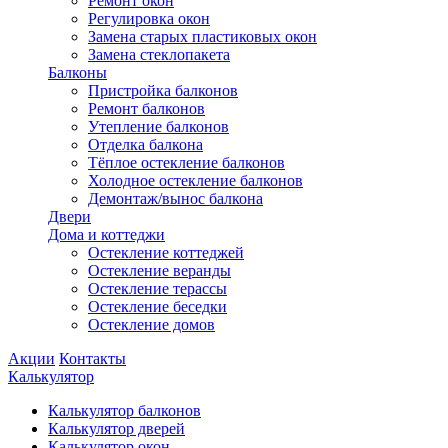
Ремонт окон
Регулировка окон
Замена старых пластиковых окон
Замена стеклопакета
Балконы
Пристройка балконов
Ремонт балконов
Утепление балконов
Отделка балкона
Тёплое остекление балконов
Холодное остекление балконов
Демонтаж/вынос балкона
Двери
Дома и коттеджи
Остекление коттеджей
Остекление веранды
Остекление терассы
Остекление беседки
Остекление домов
Акции
Контакты
Калькулятор
Калькулятор балконов
Калькулятор дверей
Калькулятор окон