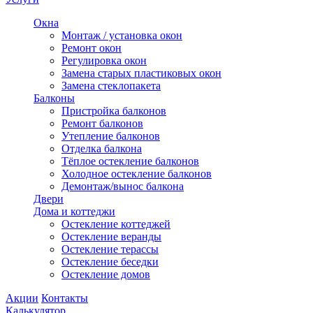
Окна
Монтаж / установка окон
Ремонт окон
Регулировка окон
Замена старых пластиковых окон
Замена стеклопакета
Балконы
Пристройка балконов
Ремонт балконов
Утепление балконов
Отделка балкона
Тёплое остекление балконов
Холодное остекление балконов
Демонтаж/вынос балкона
Двери
Дома и коттеджи
Остекление коттеджей
Остекление веранды
Остекление терассы
Остекление беседки
Остекление домов
Акции
Контакты
Калькулятор