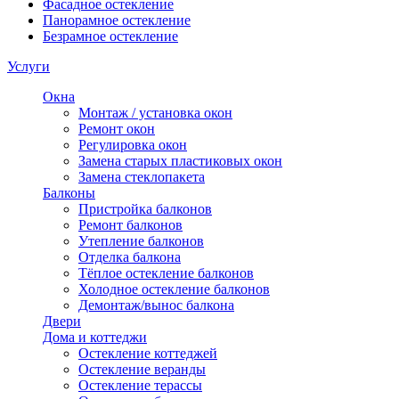
Фасадное остекление
Панорамное остекление
Безрамное остекление
Услуги
Окна
Монтаж / установка окон
Ремонт окон
Регулировка окон
Замена старых пластиковых окон
Замена стеклопакета
Балконы
Пристройка балконов
Ремонт балконов
Утепление балконов
Отделка балкона
Тёплое остекление балконов
Холодное остекление балконов
Демонтаж/вынос балкона
Двери
Дома и коттеджи
Остекление коттеджей
Остекление веранды
Остекление терассы