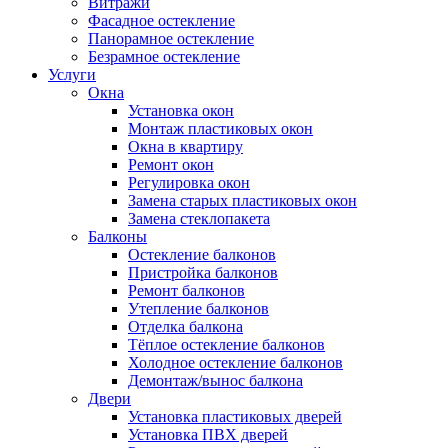
Витражи
Фасадное остекление
Панорамное остекление
Безрамное остекление
Услуги
Окна
Установка окон
Монтаж пластиковых окон
Окна в квартиру
Ремонт окон
Регулировка окон
Замена старых пластиковых окон
Замена стеклопакета
Балконы
Остекление балконов
Пристройка балконов
Ремонт балконов
Утепление балконов
Отделка балкона
Тёплое остекление балконов
Холодное остекление балконов
Демонтаж/вынос балкона
Двери
Установка пластиковых дверей
Установка ПВХ дверей