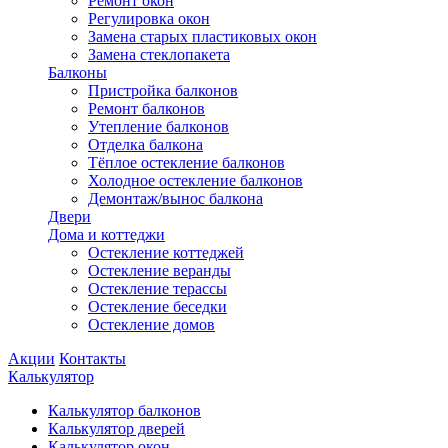
Ремонт окон
Регулировка окон
Замена старых пластиковых окон
Замена стеклопакета
Балконы
Пристройка балконов
Ремонт балконов
Утепление балконов
Отделка балкона
Тёплое остекление балконов
Холодное остекление балконов
Демонтаж/вынос балкона
Двери
Дома и коттеджи
Остекление коттеджей
Остекление веранды
Остекление терассы
Остекление беседки
Остекление домов
Акции
Контакты
Калькулятор
Калькулятор балконов
Калькулятор дверей
Калькулятор окон