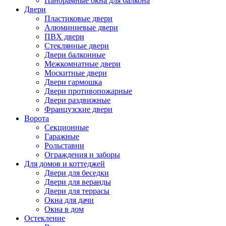
Панорамные окна для балкона
Двери
Пластиковые двери
Алюминиевые двери
ПВХ двери
Стеклянные двери
Двери балконные
Межкомнатные двери
Москитные двери
Двери гармошка
Двери противопожарные
Двери раздвижные
Французские двери
Ворота
Секционные
Гаражные
Рольставни
Ограждения и заборы
Для домов и коттеджей
Двери для беседки
Двери для веранды
Двери для террасы
Окна для дачи
Окна в дом
Остекление