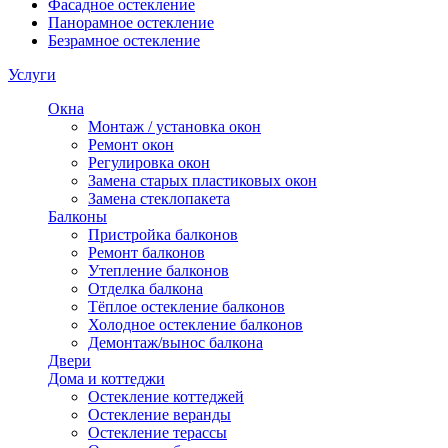
Фасадное остекление
Панорамное остекление
Безрамное остекление
Услуги
Окна
Монтаж / установка окон
Ремонт окон
Регулировка окон
Замена старых пластиковых окон
Замена стеклопакета
Балконы
Пристройка балконов
Ремонт балконов
Утепление балконов
Отделка балкона
Тёплое остекление балконов
Холодное остекление балконов
Демонтаж/вынос балкона
Двери
Дома и коттеджи
Остекление коттеджей
Остекление веранды
Остекление терассы