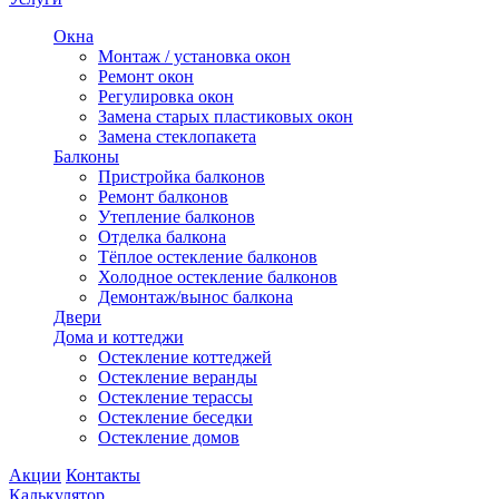
Окна
Монтаж / установка окон
Ремонт окон
Регулировка окон
Замена старых пластиковых окон
Замена стеклопакета
Балконы
Пристройка балконов
Ремонт балконов
Утепление балконов
Отделка балкона
Тёплое остекление балконов
Холодное остекление балконов
Демонтаж/вынос балкона
Двери
Дома и коттеджи
Остекление коттеджей
Остекление веранды
Остекление терассы
Остекление беседки
Остекление домов
Акции
Контакты
Калькулятор