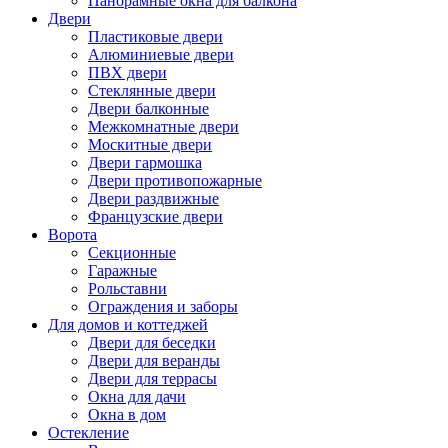
Панорамные окна для балкона
Двери
Пластиковые двери
Алюминиевые двери
ПВХ двери
Стеклянные двери
Двери балконные
Межкомнатные двери
Москитные двери
Двери гармошка
Двери противопожарные
Двери раздвижные
Французские двери
Ворота
Секционные
Гаражные
Рольставни
Ограждения и заборы
Для домов и коттеджей
Двери для беседки
Двери для веранды
Двери для террасы
Окна для дачи
Окна в дом
Остекление