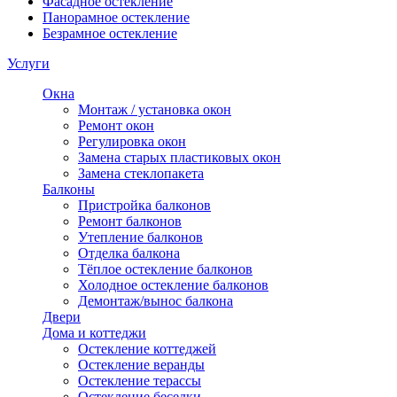
Фасадное остекление
Панорамное остекление
Безрамное остекление
Услуги
Окна
Монтаж / установка окон
Ремонт окон
Регулировка окон
Замена старых пластиковых окон
Замена стеклопакета
Балконы
Пристройка балконов
Ремонт балконов
Утепление балконов
Отделка балкона
Тёплое остекление балконов
Холодное остекление балконов
Демонтаж/вынос балкона
Двери
Дома и коттеджи
Остекление коттеджей
Остекление веранды
Остекление терассы
Остекление беседки