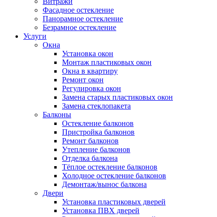
Витражи
Фасадное остекление
Панорамное остекление
Безрамное остекление
Услуги
Окна
Установка окон
Монтаж пластиковых окон
Окна в квартиру
Ремонт окон
Регулировка окон
Замена старых пластиковых окон
Замена стеклопакета
Балконы
Остекление балконов
Пристройка балконов
Ремонт балконов
Утепление балконов
Отделка балкона
Тёплое остекление балконов
Холодное остекление балконов
Демонтаж/вынос балкона
Двери
Установка пластиковых дверей
Установка ПВХ дверей