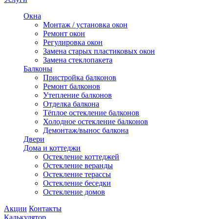
Окна
Монтаж / установка окон
Ремонт окон
Регулировка окон
Замена старых пластиковых окон
Замена стеклопакета
Балконы
Пристройка балконов
Ремонт балконов
Утепление балконов
Отделка балкона
Тёплое остекление балконов
Холодное остекление балконов
Демонтаж/вынос балкона
Двери
Дома и коттеджи
Остекление коттеджей
Остекление веранды
Остекление терассы
Остекление беседки
Остекление домов
Акции
Контакты
Калькулятор