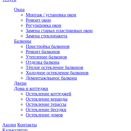
Окна
Монтаж / установка окон
Ремонт окон
Регулировка окон
Замена старых пластиковых окон
Замена стеклопакета
Балконы
Пристройка балконов
Ремонт балконов
Утепление балконов
Отделка балкона
Тёплое остекление балконов
Холодное остекление балконов
Демонтаж/вынос балкона
Двери
Дома и коттеджи
Остекление коттеджей
Остекление веранды
Остекление терассы
Остекление беседки
Остекление домов
Акции
Контакты
Калькулятор