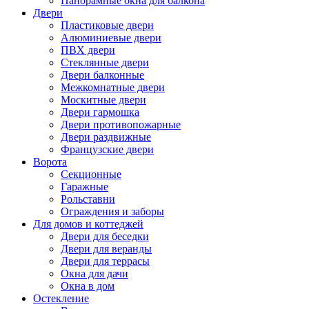
Панорамные окна для балкона
Двери
Пластиковые двери
Алюминиевые двери
ПВХ двери
Стеклянные двери
Двери балконные
Межкомнатные двери
Москитные двери
Двери гармошка
Двери противопожарные
Двери раздвижные
Французские двери
Ворота
Секционные
Гаражные
Рольставни
Ограждения и заборы
Для домов и коттеджей
Двери для беседки
Двери для веранды
Двери для террасы
Окна для дачи
Окна в дом
Остекление