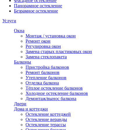
Фасадное остекление
Панорамное остекление
Безрамное остекление
Услуги
Окна
Монтаж / установка окон
Ремонт окон
Регулировка окон
Замена старых пластиковых окон
Замена стеклопакета
Балконы
Пристройка балконов
Ремонт балконов
Утепление балконов
Отделка балкона
Тёплое остекление балконов
Холодное остекление балконов
Демонтаж/вынос балкона
Двери
Дома и коттеджи
Остекление коттеджей
Остекление веранды
Остекление терассы
Остекление беседки