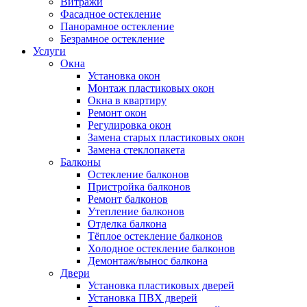
Витражи
Фасадное остекление
Панорамное остекление
Безрамное остекление
Услуги
Окна
Установка окон
Монтаж пластиковых окон
Окна в квартиру
Ремонт окон
Регулировка окон
Замена старых пластиковых окон
Замена стеклопакета
Балконы
Остекление балконов
Пристройка балконов
Ремонт балконов
Утепление балконов
Отделка балкона
Тёплое остекление балконов
Холодное остекление балконов
Демонтаж/вынос балкона
Двери
Установка пластиковых дверей
Установка ПВХ дверей