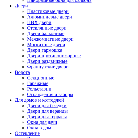
Панорамные окна для балкона
Двери
Пластиковые двери
Алюминиевые двери
ПВХ двери
Стеклянные двери
Двери балконные
Межкомнатные двери
Москитные двери
Двери гармошка
Двери противопожарные
Двери раздвижные
Французские двери
Ворота
Секционные
Гаражные
Рольставни
Ограждения и заборы
Для домов и коттеджей
Двери для беседки
Двери для веранды
Двери для террасы
Окна для дачи
Окна в дом
Остекление