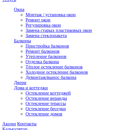
Окна
Монтаж / установка окон
Ремонт окон
Регулировка окон
Замена старых пластиковых окон
Замена стеклопакета
Балконы
Пристройка балконов
Ремонт балконов
Утепление балконов
Отделка балкона
Тёплое остекление балконов
Холодное остекление балконов
Демонтаж/вынос балкона
Двери
Дома и коттеджи
Остекление коттеджей
Остекление веранды
Остекление терассы
Остекление беседки
Остекление домов
Акции
Контакты
Калькулятор