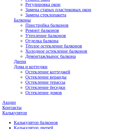
Регулировка окон
Замена старых пластиковых окон
Замена стеклопакета
Балконы
Пристройка балконов
Ремонт балконов
Утепление балконов
Отделка балкона
Тёплое остекление балконов
Холодное остекление балконов
Демонтаж/вынос балкона
Двери
Дома и коттеджи
Остекление коттеджей
Остекление веранды
Остекление терассы
Остекление беседки
Остекление домов
Акции
Контакты
Калькулятор
Калькулятор балконов
Калькулятор дверей