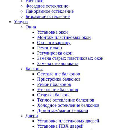
Витражи
Фасадное остекление
Панорамное остекление
Безрамное остекление
Услуги
Окна
Установка окон
Монтаж пластиковых окон
Окна в квартиру
Ремонт окон
Регулировка окон
Замена старых пластиковых окон
Замена стеклопакета
Балконы
Остекление балконов
Пристройка балконов
Ремонт балконов
Утепление балконов
Отделка балкона
Тёплое остекление балконов
Холодное остекление балконов
Демонтаж/вынос балкона
Двери
Установка пластиковых дверей
Установка ПВХ дверей