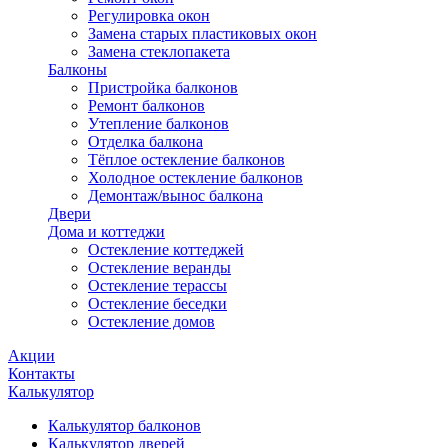
Регулировка окон
Замена старых пластиковых окон
Замена стеклопакета
Балконы
Пристройка балконов
Ремонт балконов
Утепление балконов
Отделка балкона
Тёплое остекление балконов
Холодное остекление балконов
Демонтаж/вынос балкона
Двери
Дома и коттеджи
Остекление коттеджей
Остекление веранды
Остекление терассы
Остекление беседки
Остекление домов
Акции
Контакты
Калькулятор
Калькулятор балконов
Калькулятор дверей