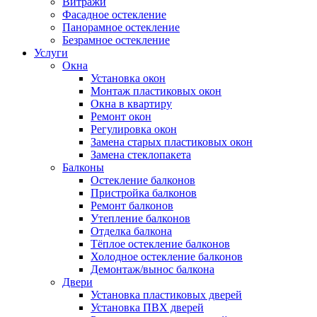
Витражи
Фасадное остекление
Панорамное остекление
Безрамное остекление
Услуги
Окна
Установка окон
Монтаж пластиковых окон
Окна в квартиру
Ремонт окон
Регулировка окон
Замена старых пластиковых окон
Замена стеклопакета
Балконы
Остекление балконов
Пристройка балконов
Ремонт балконов
Утепление балконов
Отделка балкона
Тёплое остекление балконов
Холодное остекление балконов
Демонтаж/вынос балкона
Двери
Установка пластиковых дверей
Установка ПВХ дверей