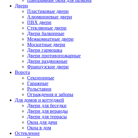
Панорамные окна для балкона
Двери
Пластиковые двери
Алюминиевые двери
ПВХ двери
Стеклянные двери
Двери балконные
Межкомнатные двери
Москитные двери
Двери гармошка
Двери противопожарные
Двери раздвижные
Французские двери
Ворота
Секционные
Гаражные
Рольставни
Ограждения и заборы
Для домов и коттеджей
Двери для беседки
Двери для веранды
Двери для террасы
Окна для дачи
Окна в дом
Остекление