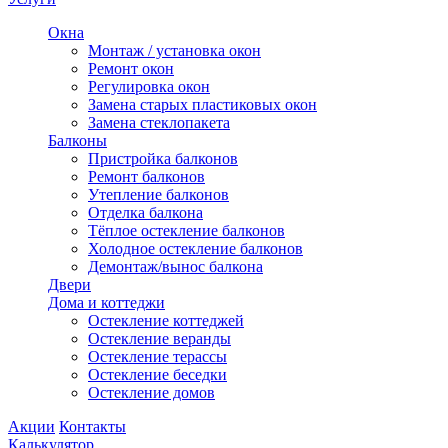
Окна
Монтаж / установка окон
Ремонт окон
Регулировка окон
Замена старых пластиковых окон
Замена стеклопакета
Балконы
Пристройка балконов
Ремонт балконов
Утепление балконов
Отделка балкона
Тёплое остекление балконов
Холодное остекление балконов
Демонтаж/вынос балкона
Двери
Дома и коттеджи
Остекление коттеджей
Остекление веранды
Остекление терассы
Остекление беседки
Остекление домов
Акции
Контакты
Калькулятор