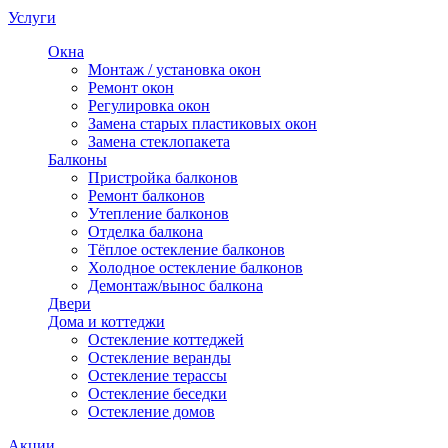
Услуги
Окна
Монтаж / установка окон
Ремонт окон
Регулировка окон
Замена старых пластиковых окон
Замена стеклопакета
Балконы
Пристройка балконов
Ремонт балконов
Утепление балконов
Отделка балкона
Тёплое остекление балконов
Холодное остекление балконов
Демонтаж/вынос балкона
Двери
Дома и коттеджи
Остекление коттеджей
Остекление веранды
Остекление терассы
Остекление беседки
Остекление домов
Акции