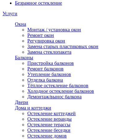
Безрамное остекление
Услуги
Окна
Монтаж / установка окон
Ремонт окон
Регулировка окон
Замена старых пластиковых окон
Замена стеклопакета
Балконы
Пристройка балконов
Ремонт балконов
Утепление балконов
Отделка балкона
Тёплое остекление балконов
Холодное остекление балконов
Демонтаж/вынос балкона
Двери
Дома и коттеджи
Остекление коттеджей
Остекление веранды
Остекление терассы
Остекление беседки
Остекление домов