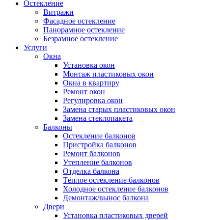
Остекление
Витражи
Фасадное остекление
Панорамное остекление
Безрамное остекление
Услуги
Окна
Установка окон
Монтаж пластиковых окон
Окна в квартиру
Ремонт окон
Регулировка окон
Замена старых пластиковых окон
Замена стеклопакета
Балконы
Остекление балконов
Пристройка балконов
Ремонт балконов
Утепление балконов
Отделка балкона
Тёплое остекление балконов
Холодное остекление балконов
Демонтаж/вынос балкона
Двери
Установка пластиковых дверей