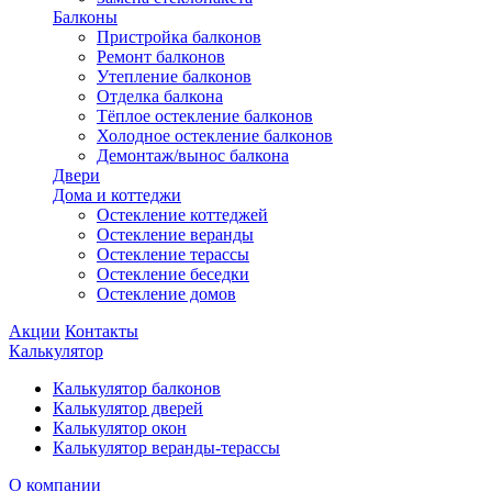
Балконы
Пристройка балконов
Ремонт балконов
Утепление балконов
Отделка балкона
Тёплое остекление балконов
Холодное остекление балконов
Демонтаж/вынос балкона
Двери
Дома и коттеджи
Остекление коттеджей
Остекление веранды
Остекление терассы
Остекление беседки
Остекление домов
Акции
Контакты
Калькулятор
Калькулятор балконов
Калькулятор дверей
Калькулятор окон
Калькулятор веранды-терассы
О компании