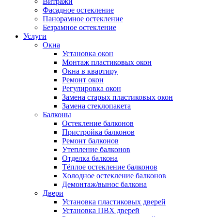
Витражи
Фасадное остекление
Панорамное остекление
Безрамное остекление
Услуги
Окна
Установка окон
Монтаж пластиковых окон
Окна в квартиру
Ремонт окон
Регулировка окон
Замена старых пластиковых окон
Замена стеклопакета
Балконы
Остекление балконов
Пристройка балконов
Ремонт балконов
Утепление балконов
Отделка балкона
Тёплое остекление балконов
Холодное остекление балконов
Демонтаж/вынос балкона
Двери
Установка пластиковых дверей
Установка ПВХ дверей