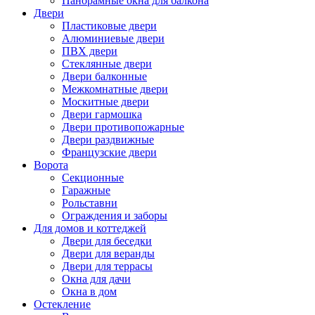
Панорамные окна для балкона
Двери
Пластиковые двери
Алюминиевые двери
ПВХ двери
Стеклянные двери
Двери балконные
Межкомнатные двери
Москитные двери
Двери гармошка
Двери противопожарные
Двери раздвижные
Французские двери
Ворота
Секционные
Гаражные
Рольставни
Ограждения и заборы
Для домов и коттеджей
Двери для беседки
Двери для веранды
Двери для террасы
Окна для дачи
Окна в дом
Остекление