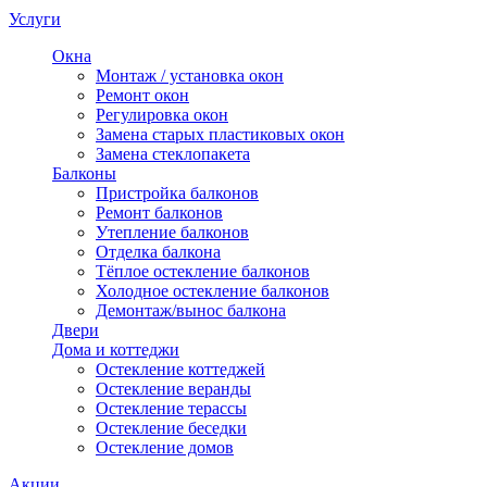
Услуги
Окна
Монтаж / установка окон
Ремонт окон
Регулировка окон
Замена старых пластиковых окон
Замена стеклопакета
Балконы
Пристройка балконов
Ремонт балконов
Утепление балконов
Отделка балкона
Тёплое остекление балконов
Холодное остекление балконов
Демонтаж/вынос балкона
Двери
Дома и коттеджи
Остекление коттеджей
Остекление веранды
Остекление терассы
Остекление беседки
Остекление домов
Акции