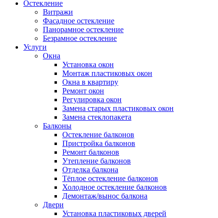
Остекление
Витражи
Фасадное остекление
Панорамное остекление
Безрамное остекление
Услуги
Окна
Установка окон
Монтаж пластиковых окон
Окна в квартиру
Ремонт окон
Регулировка окон
Замена старых пластиковых окон
Замена стеклопакета
Балконы
Остекление балконов
Пристройка балконов
Ремонт балконов
Утепление балконов
Отделка балкона
Тёплое остекление балконов
Холодное остекление балконов
Демонтаж/вынос балкона
Двери
Установка пластиковых дверей