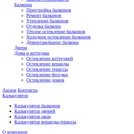
Балконы
Пристройка балконов
Ремонт балконов
Утепление балконов
Отделка балкона
Тёплое остекление балконов
Холодное остекление балконов
Демонтаж/вынос балкона
Двери
Дома и коттеджи
Остекление коттеджей
Остекление веранды
Остекление терассы
Остекление беседки
Остекление домов
Акции
Контакты
Калькулятор
Калькулятор балконов
Калькулятор дверей
Калькулятор окон
Калькулятор веранды-терассы
О компании