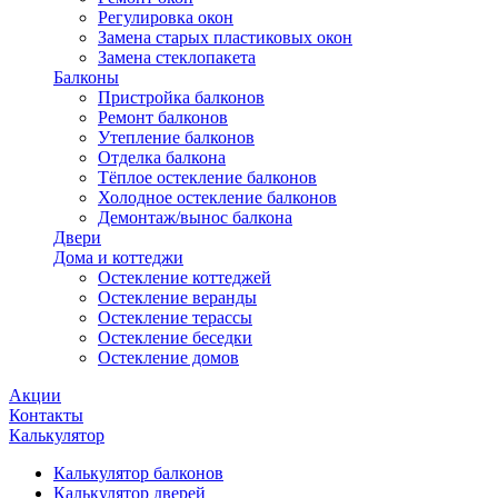
Регулировка окон
Замена старых пластиковых окон
Замена стеклопакета
Балконы
Пристройка балконов
Ремонт балконов
Утепление балконов
Отделка балкона
Тёплое остекление балконов
Холодное остекление балконов
Демонтаж/вынос балкона
Двери
Дома и коттеджи
Остекление коттеджей
Остекление веранды
Остекление терассы
Остекление беседки
Остекление домов
Акции
Контакты
Калькулятор
Калькулятор балконов
Калькулятор дверей