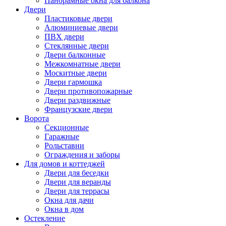
Панорамные окна для балкона
Двери
Пластиковые двери
Алюминиевые двери
ПВХ двери
Стеклянные двери
Двери балконные
Межкомнатные двери
Москитные двери
Двери гармошка
Двери противопожарные
Двери раздвижные
Французские двери
Ворота
Секционные
Гаражные
Рольставни
Ограждения и заборы
Для домов и коттеджей
Двери для беседки
Двери для веранды
Двери для террасы
Окна для дачи
Окна в дом
Остекление