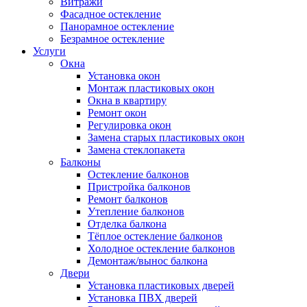
Витражи
Фасадное остекление
Панорамное остекление
Безрамное остекление
Услуги
Окна
Установка окон
Монтаж пластиковых окон
Окна в квартиру
Ремонт окон
Регулировка окон
Замена старых пластиковых окон
Замена стеклопакета
Балконы
Остекление балконов
Пристройка балконов
Ремонт балконов
Утепление балконов
Отделка балкона
Тёплое остекление балконов
Холодное остекление балконов
Демонтаж/вынос балкона
Двери
Установка пластиковых дверей
Установка ПВХ дверей