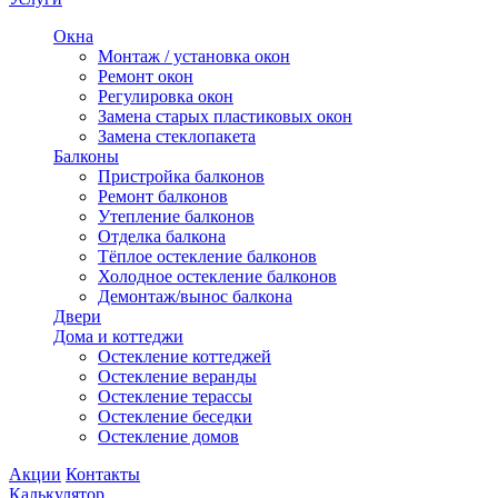
Окна
Монтаж / установка окон
Ремонт окон
Регулировка окон
Замена старых пластиковых окон
Замена стеклопакета
Балконы
Пристройка балконов
Ремонт балконов
Утепление балконов
Отделка балкона
Тёплое остекление балконов
Холодное остекление балконов
Демонтаж/вынос балкона
Двери
Дома и коттеджи
Остекление коттеджей
Остекление веранды
Остекление терассы
Остекление беседки
Остекление домов
Акции
Контакты
Калькулятор