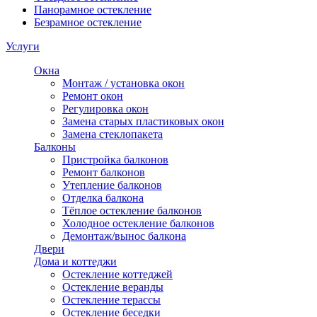
Панорамное остекление
Безрамное остекление
Услуги
Окна
Монтаж / установка окон
Ремонт окон
Регулировка окон
Замена старых пластиковых окон
Замена стеклопакета
Балконы
Пристройка балконов
Ремонт балконов
Утепление балконов
Отделка балкона
Тёплое остекление балконов
Холодное остекление балконов
Демонтаж/вынос балкона
Двери
Дома и коттеджи
Остекление коттеджей
Остекление веранды
Остекление терассы
Остекление беседки