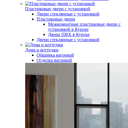
Пластиковые двери с установкой
Двери стеклянные с установкой
Пластиковые двери
Межкомнатные пластиковые двери с
установкой в Курске
Двери ПВХ в Курске
Двери стеклянные с установкой
Дома и коттеджи
Обшивка вагонкой
Отделка вагонкой