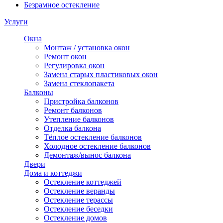
Безрамное остекление
Услуги
Окна
Монтаж / установка окон
Ремонт окон
Регулировка окон
Замена старых пластиковых окон
Замена стеклопакета
Балконы
Пристройка балконов
Ремонт балконов
Утепление балконов
Отделка балкона
Тёплое остекление балконов
Холодное остекление балконов
Демонтаж/вынос балкона
Двери
Дома и коттеджи
Остекление коттеджей
Остекление веранды
Остекление терассы
Остекление беседки
Остекление домов