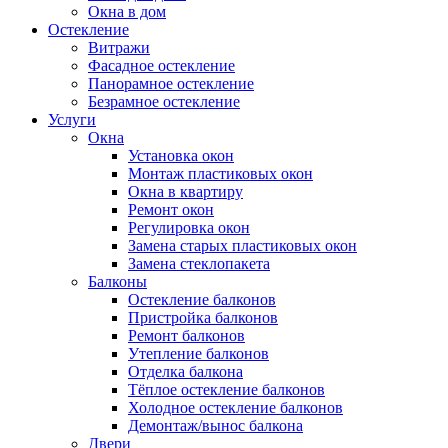
Окна в дом
Остекление
Витражи
Фасадное остекление
Панорамное остекление
Безрамное остекление
Услуги
Окна
Установка окон
Монтаж пластиковых окон
Окна в квартиру
Ремонт окон
Регулировка окон
Замена старых пластиковых окон
Замена стеклопакета
Балконы
Остекление балконов
Пристройка балконов
Ремонт балконов
Утепление балконов
Отделка балкона
Тёплое остекление балконов
Холодное остекление балконов
Демонтаж/вынос балкона
Двери