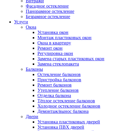
Витражи
Фасадное остекление
Панорамное остекление
Безрамное остекление
Услуги
Окна
Установка окон
Монтаж пластиковых окон
Окна в квартиру
Ремонт окон
Регулировка окон
Замена старых пластиковых окон
Замена стеклопакета
Балконы
Остекление балконов
Пристройка балконов
Ремонт балконов
Утепление балконов
Отделка балкона
Тёплое остекление балконов
Холодное остекление балконов
Демонтаж/вынос балкона
Двери
Установка пластиковых дверей
Установка ПВХ дверей