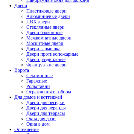
Панорамные окна для балкона
Двери
Пластиковые двери
Алюминиевые двери
ПВХ двери
Стеклянные двери
Двери балконные
Межкомнатные двери
Москитные двери
Двери гармошка
Двери противопожарные
Двери раздвижные
Французские двери
Ворота
Секционные
Гаражные
Рольставни
Ограждения и заборы
Для домов и коттеджей
Двери для беседки
Двери для веранды
Двери для террасы
Окна для дачи
Окна в дом
Остекление