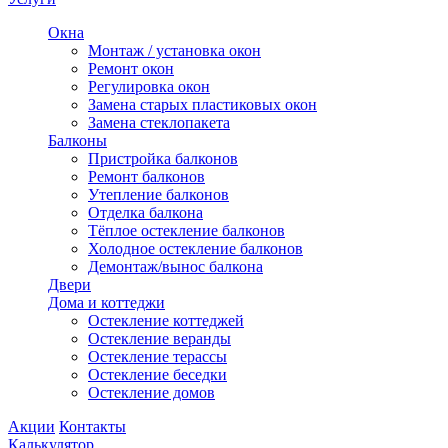
Окна
Монтаж / установка окон
Ремонт окон
Регулировка окон
Замена старых пластиковых окон
Замена стеклопакета
Балконы
Пристройка балконов
Ремонт балконов
Утепление балконов
Отделка балкона
Тёплое остекление балконов
Холодное остекление балконов
Демонтаж/вынос балкона
Двери
Дома и коттеджи
Остекление коттеджей
Остекление веранды
Остекление терассы
Остекление беседки
Остекление домов
Акции
Контакты
Калькулятор