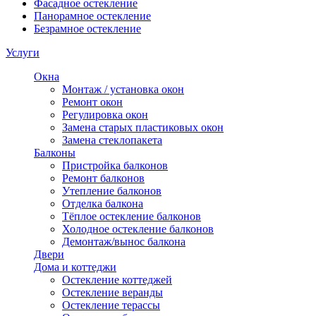
Фасадное остекление
Панорамное остекление
Безрамное остекление
Услуги
Окна
Монтаж / установка окон
Ремонт окон
Регулировка окон
Замена старых пластиковых окон
Замена стеклопакета
Балконы
Пристройка балконов
Ремонт балконов
Утепление балконов
Отделка балкона
Тёплое остекление балконов
Холодное остекление балконов
Демонтаж/вынос балкона
Двери
Дома и коттеджи
Остекление коттеджей
Остекление веранды
Остекление терассы