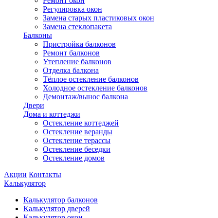
Ремонт окон
Регулировка окон
Замена старых пластиковых окон
Замена стеклопакета
Балконы
Пристройка балконов
Ремонт балконов
Утепление балконов
Отделка балкона
Тёплое остекление балконов
Холодное остекление балконов
Демонтаж/вынос балкона
Двери
Дома и коттеджи
Остекление коттеджей
Остекление веранды
Остекление терассы
Остекление беседки
Остекление домов
Акции
Контакты
Калькулятор
Калькулятор балконов
Калькулятор дверей
Калькулятор окон