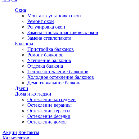
Окна
Монтаж / установка окон
Ремонт окон
Регулировка окон
Замена старых пластиковых окон
Замена стеклопакета
Балконы
Пристройка балконов
Ремонт балконов
Утепление балконов
Отделка балкона
Тёплое остекление балконов
Холодное остекление балконов
Демонтаж/вынос балкона
Двери
Дома и коттеджи
Остекление коттеджей
Остекление веранды
Остекление терассы
Остекление беседки
Остекление домов
Акции
Контакты
Калькулятор