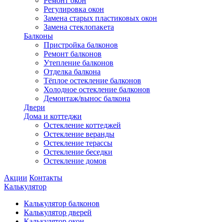
Ремонт окон
Регулировка окон
Замена старых пластиковых окон
Замена стеклопакета
Балконы
Пристройка балконов
Ремонт балконов
Утепление балконов
Отделка балкона
Тёплое остекление балконов
Холодное остекление балконов
Демонтаж/вынос балкона
Двери
Дома и коттеджи
Остекление коттеджей
Остекление веранды
Остекление терассы
Остекление беседки
Остекление домов
Акции
Контакты
Калькулятор
Калькулятор балконов
Калькулятор дверей
Калькулятор окон