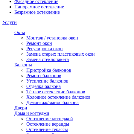
Фасадное остекление
Панорамное остекление
Безрамное остекление
Услуги
Окна
Монтаж / установка окон
Ремонт окон
Регулировка окон
Замена старых пластиковых окон
Замена стеклопакета
Балконы
Пристройка балконов
Ремонт балконов
Утепление балконов
Отделка балкона
Тёплое остекление балконов
Холодное остекление балконов
Демонтаж/вынос балкона
Двери
Дома и коттеджи
Остекление коттеджей
Остекление веранды
Остекление терассы