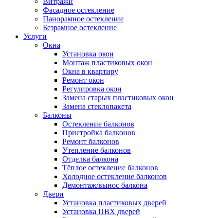
Витражи
Фасадное остекление
Панорамное остекление
Безрамное остекление
Услуги
Окна
Установка окон
Монтаж пластиковых окон
Окна в квартиру
Ремонт окон
Регулировка окон
Замена старых пластиковых окон
Замена стеклопакета
Балконы
Остекление балконов
Пристройка балконов
Ремонт балконов
Утепление балконов
Отделка балкона
Тёплое остекление балконов
Холодное остекление балконов
Демонтаж/вынос балкона
Двери
Установка пластиковых дверей
Установка ПВХ дверей