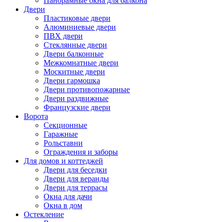
Панорамные окна для балкона
Двери
Пластиковые двери
Алюминиевые двери
ПВХ двери
Стеклянные двери
Двери балконные
Межкомнатные двери
Москитные двери
Двери гармошка
Двери противопожарные
Двери раздвижные
Французские двери
Ворота
Секционные
Гаражные
Рольставни
Ограждения и заборы
Для домов и коттеджей
Двери для беседки
Двери для веранды
Двери для террасы
Окна для дачи
Окна в дом
Остекление