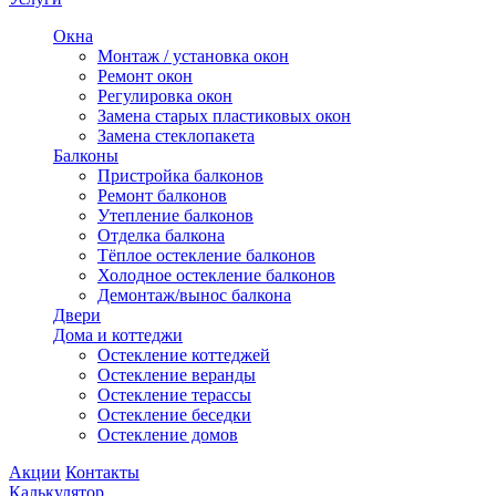
Окна
Монтаж / установка окон
Ремонт окон
Регулировка окон
Замена старых пластиковых окон
Замена стеклопакета
Балконы
Пристройка балконов
Ремонт балконов
Утепление балконов
Отделка балкона
Тёплое остекление балконов
Холодное остекление балконов
Демонтаж/вынос балкона
Двери
Дома и коттеджи
Остекление коттеджей
Остекление веранды
Остекление терассы
Остекление беседки
Остекление домов
Акции
Контакты
Калькулятор