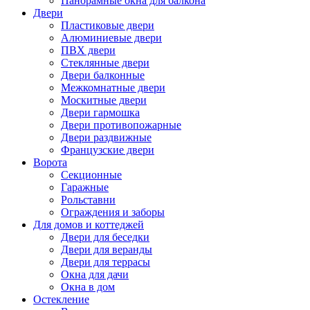
Панорамные окна для балкона
Двери
Пластиковые двери
Алюминиевые двери
ПВХ двери
Стеклянные двери
Двери балконные
Межкомнатные двери
Москитные двери
Двери гармошка
Двери противопожарные
Двери раздвижные
Французские двери
Ворота
Секционные
Гаражные
Рольставни
Ограждения и заборы
Для домов и коттеджей
Двери для беседки
Двери для веранды
Двери для террасы
Окна для дачи
Окна в дом
Остекление