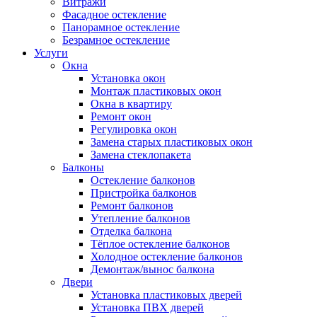
Витражи
Фасадное остекление
Панорамное остекление
Безрамное остекление
Услуги
Окна
Установка окон
Монтаж пластиковых окон
Окна в квартиру
Ремонт окон
Регулировка окон
Замена старых пластиковых окон
Замена стеклопакета
Балконы
Остекление балконов
Пристройка балконов
Ремонт балконов
Утепление балконов
Отделка балкона
Тёплое остекление балконов
Холодное остекление балконов
Демонтаж/вынос балкона
Двери
Установка пластиковых дверей
Установка ПВХ дверей