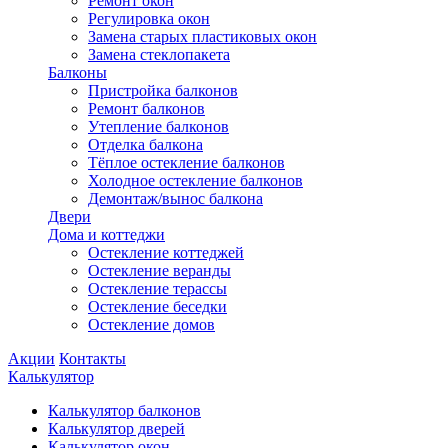
Ремонт окон
Регулировка окон
Замена старых пластиковых окон
Замена стеклопакета
Балконы
Пристройка балконов
Ремонт балконов
Утепление балконов
Отделка балкона
Тёплое остекление балконов
Холодное остекление балконов
Демонтаж/вынос балкона
Двери
Дома и коттеджи
Остекление коттеджей
Остекление веранды
Остекление терассы
Остекление беседки
Остекление домов
Акции
Контакты
Калькулятор
Калькулятор балконов
Калькулятор дверей
Калькулятор окон