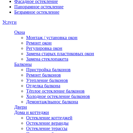
Фасадное остекление
Панорамное остекление
Безрамное остекление
Услуги
Окна
Монтаж / установка окон
Ремонт окон
Регулировка окон
Замена старых пластиковых окон
Замена стеклопакета
Балконы
Пристройка балконов
Ремонт балконов
Утепление балконов
Отделка балкона
Тёплое остекление балконов
Холодное остекление балконов
Демонтаж/вынос балкона
Двери
Дома и коттеджи
Остекление коттеджей
Остекление веранды
Остекление терассы