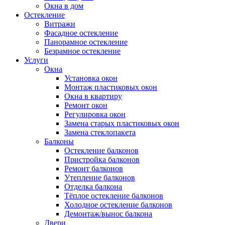
Окна в дом
Остекление
Витражи
Фасадное остекление
Панорамное остекление
Безрамное остекление
Услуги
Окна
Установка окон
Монтаж пластиковых окон
Окна в квартиру
Ремонт окон
Регулировка окон
Замена старых пластиковых окон
Замена стеклопакета
Балконы
Остекление балконов
Пристройка балконов
Ремонт балконов
Утепление балконов
Отделка балкона
Тёплое остекление балконов
Холодное остекление балконов
Демонтаж/вынос балкона
Двери