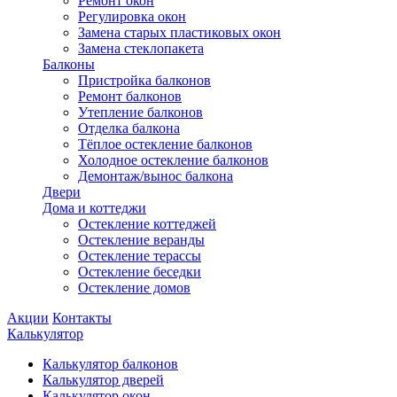
Ремонт окон
Регулировка окон
Замена старых пластиковых окон
Замена стеклопакета
Балконы
Пристройка балконов
Ремонт балконов
Утепление балконов
Отделка балкона
Тёплое остекление балконов
Холодное остекление балконов
Демонтаж/вынос балкона
Двери
Дома и коттеджи
Остекление коттеджей
Остекление веранды
Остекление терассы
Остекление беседки
Остекление домов
Акции
Контакты
Калькулятор
Калькулятор балконов
Калькулятор дверей
Калькулятор окон