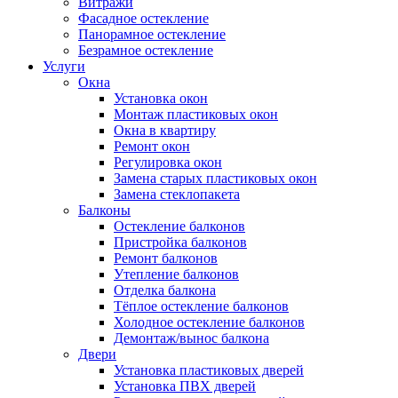
Витражи
Фасадное остекление
Панорамное остекление
Безрамное остекление
Услуги
Окна
Установка окон
Монтаж пластиковых окон
Окна в квартиру
Ремонт окон
Регулировка окон
Замена старых пластиковых окон
Замена стеклопакета
Балконы
Остекление балконов
Пристройка балконов
Ремонт балконов
Утепление балконов
Отделка балкона
Тёплое остекление балконов
Холодное остекление балконов
Демонтаж/вынос балкона
Двери
Установка пластиковых дверей
Установка ПВХ дверей