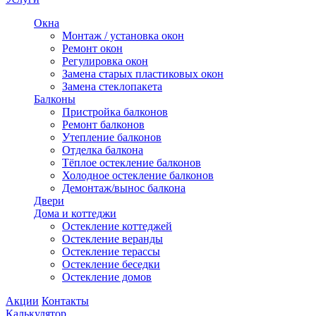
Окна
Монтаж / установка окон
Ремонт окон
Регулировка окон
Замена старых пластиковых окон
Замена стеклопакета
Балконы
Пристройка балконов
Ремонт балконов
Утепление балконов
Отделка балкона
Тёплое остекление балконов
Холодное остекление балконов
Демонтаж/вынос балкона
Двери
Дома и коттеджи
Остекление коттеджей
Остекление веранды
Остекление терассы
Остекление беседки
Остекление домов
Акции
Контакты
Калькулятор