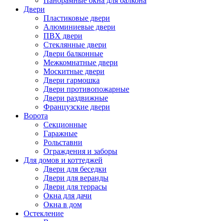
Панорамные окна для балкона
Двери
Пластиковые двери
Алюминиевые двери
ПВХ двери
Стеклянные двери
Двери балконные
Межкомнатные двери
Москитные двери
Двери гармошка
Двери противопожарные
Двери раздвижные
Французские двери
Ворота
Секционные
Гаражные
Рольставни
Ограждения и заборы
Для домов и коттеджей
Двери для беседки
Двери для веранды
Двери для террасы
Окна для дачи
Окна в дом
Остекление