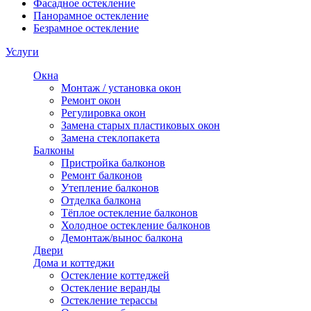
Фасадное остекление
Панорамное остекление
Безрамное остекление
Услуги
Окна
Монтаж / установка окон
Ремонт окон
Регулировка окон
Замена старых пластиковых окон
Замена стеклопакета
Балконы
Пристройка балконов
Ремонт балконов
Утепление балконов
Отделка балкона
Тёплое остекление балконов
Холодное остекление балконов
Демонтаж/вынос балкона
Двери
Дома и коттеджи
Остекление коттеджей
Остекление веранды
Остекление терассы