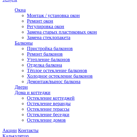
Окна
Монтаж / установка окон
Ремонт окон
Регулировка окон
Замена старых пластиковых окон
Замена стеклопакета
Балконы
Пристройка балконов
Ремонт балконов
Утепление балконов
Отделка балкона
Тёплое остекление балконов
Холодное остекление балконов
Демонтаж/вынос балкона
Двери
Дома и коттеджи
Остекление коттеджей
Остекление веранды
Остекление терассы
Остекление беседки
Остекление домов
Акции
Контакты
Калькулятор