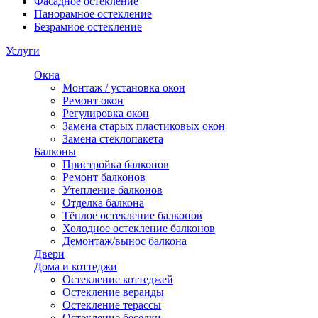
Фасадное остекление
Панорамное остекление
Безрамное остекление
Услуги
Окна
Монтаж / установка окон
Ремонт окон
Регулировка окон
Замена старых пластиковых окон
Замена стеклопакета
Балконы
Пристройка балконов
Ремонт балконов
Утепление балконов
Отделка балкона
Тёплое остекление балконов
Холодное остекление балконов
Демонтаж/вынос балкона
Двери
Дома и коттеджи
Остекление коттеджей
Остекление веранды
Остекление терассы
Остекление беседки