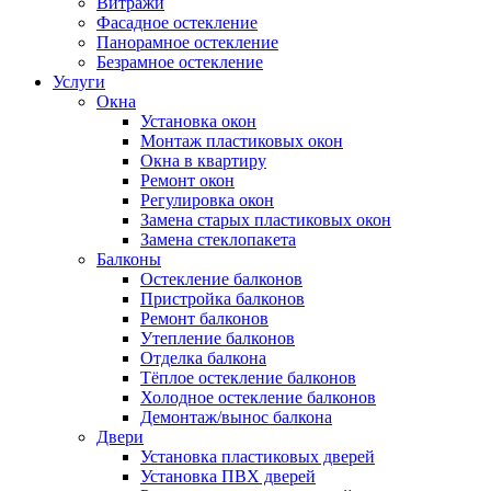
Витражи
Фасадное остекление
Панорамное остекление
Безрамное остекление
Услуги
Окна
Установка окон
Монтаж пластиковых окон
Окна в квартиру
Ремонт окон
Регулировка окон
Замена старых пластиковых окон
Замена стеклопакета
Балконы
Остекление балконов
Пристройка балконов
Ремонт балконов
Утепление балконов
Отделка балкона
Тёплое остекление балконов
Холодное остекление балконов
Демонтаж/вынос балкона
Двери
Установка пластиковых дверей
Установка ПВХ дверей