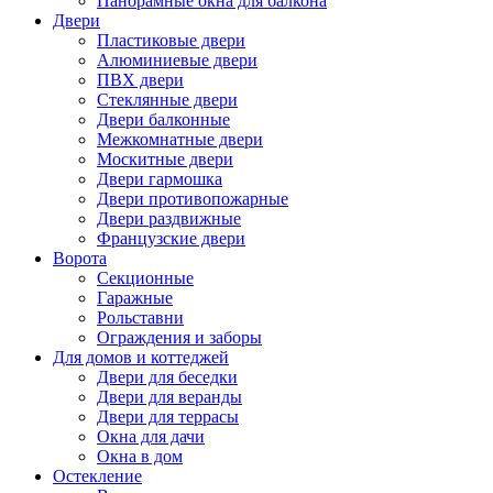
Панорамные окна для балкона
Двери
Пластиковые двери
Алюминиевые двери
ПВХ двери
Стеклянные двери
Двери балконные
Межкомнатные двери
Москитные двери
Двери гармошка
Двери противопожарные
Двери раздвижные
Французские двери
Ворота
Секционные
Гаражные
Рольставни
Ограждения и заборы
Для домов и коттеджей
Двери для беседки
Двери для веранды
Двери для террасы
Окна для дачи
Окна в дом
Остекление