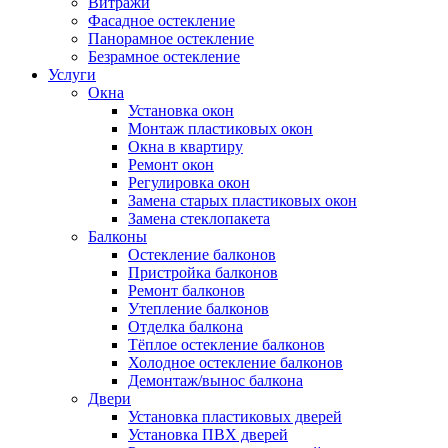
Витражи
Фасадное остекление
Панорамное остекление
Безрамное остекление
Услуги
Окна
Установка окон
Монтаж пластиковых окон
Окна в квартиру
Ремонт окон
Регулировка окон
Замена старых пластиковых окон
Замена стеклопакета
Балконы
Остекление балконов
Пристройка балконов
Ремонт балконов
Утепление балконов
Отделка балкона
Тёплое остекление балконов
Холодное остекление балконов
Демонтаж/вынос балкона
Двери
Установка пластиковых дверей
Установка ПВХ дверей