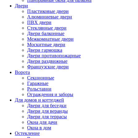
Панорамные окна для балкона
Двери
Пластиковые двери
Алюминиевые двери
ПВХ двери
Стеклянные двери
Двери балконные
Межкомнатные двери
Москитные двери
Двери гармошка
Двери противопожарные
Двери раздвижные
Французские двери
Ворота
Секционные
Гаражные
Рольставни
Ограждения и заборы
Для домов и коттеджей
Двери для беседки
Двери для веранды
Двери для террасы
Окна для дачи
Окна в дом
Остекление