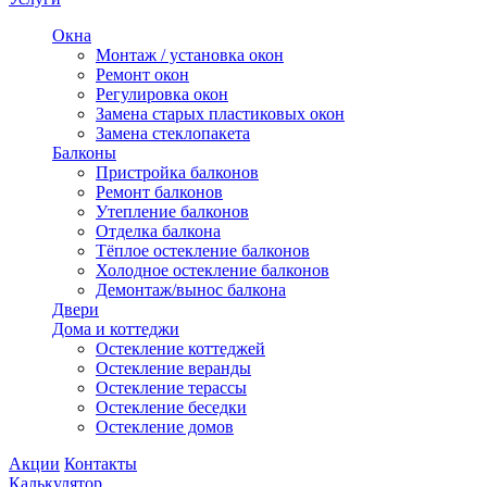
Окна
Монтаж / установка окон
Ремонт окон
Регулировка окон
Замена старых пластиковых окон
Замена стеклопакета
Балконы
Пристройка балконов
Ремонт балконов
Утепление балконов
Отделка балкона
Тёплое остекление балконов
Холодное остекление балконов
Демонтаж/вынос балкона
Двери
Дома и коттеджи
Остекление коттеджей
Остекление веранды
Остекление терассы
Остекление беседки
Остекление домов
Акции
Контакты
Калькулятор