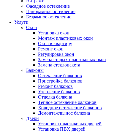
Витражи
Фасадное остекление
Панорамное остекление
Безрамное остекление
Услуги
Окна
Установка окон
Монтаж пластиковых окон
Окна в квартиру
Ремонт окон
Регулировка окон
Замена старых пластиковых окон
Замена стеклопакета
Балконы
Остекление балконов
Пристройка балконов
Ремонт балконов
Утепление балконов
Отделка балкона
Тёплое остекление балконов
Холодное остекление балконов
Демонтаж/вынос балкона
Двери
Установка пластиковых дверей
Установка ПВХ дверей