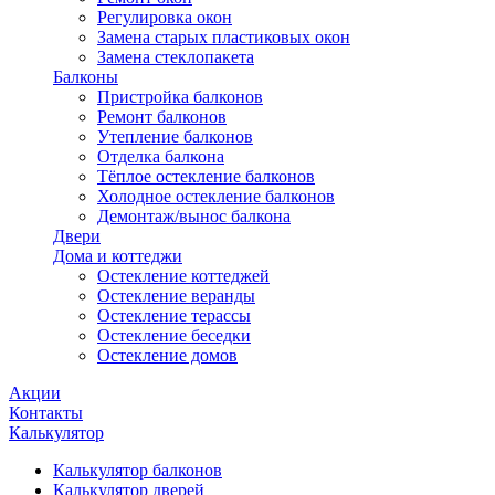
Регулировка окон
Замена старых пластиковых окон
Замена стеклопакета
Балконы
Пристройка балконов
Ремонт балконов
Утепление балконов
Отделка балкона
Тёплое остекление балконов
Холодное остекление балконов
Демонтаж/вынос балкона
Двери
Дома и коттеджи
Остекление коттеджей
Остекление веранды
Остекление терассы
Остекление беседки
Остекление домов
Акции
Контакты
Калькулятор
Калькулятор балконов
Калькулятор дверей