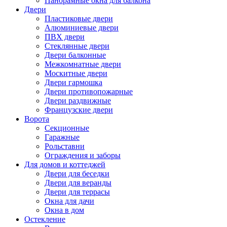
Панорамные окна для балкона
Двери
Пластиковые двери
Алюминиевые двери
ПВХ двери
Стеклянные двери
Двери балконные
Межкомнатные двери
Москитные двери
Двери гармошка
Двери противопожарные
Двери раздвижные
Французские двери
Ворота
Секционные
Гаражные
Рольставни
Ограждения и заборы
Для домов и коттеджей
Двери для беседки
Двери для веранды
Двери для террасы
Окна для дачи
Окна в дом
Остекление