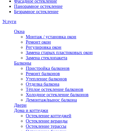
Фасадное остекление
Панорамное остекление
Безрамное остекление
Услуги
Окна
Монтаж / установка окон
Ремонт окон
Регулировка окон
Замена старых пластиковых окон
Замена стеклопакета
Балконы
Пристройка балконов
Ремонт балконов
Утепление балконов
Отделка балкона
Тёплое остекление балконов
Холодное остекление балконов
Демонтаж/вынос балкона
Двери
Дома и коттеджи
Остекление коттеджей
Остекление веранды
Остекление терассы