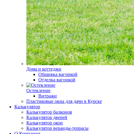
Дома и коттеджи
Обшивка вагонкой
Отделка вагонкой
Остекление
Витражи
Пластиковые окна для дачи в Курске
Калькулятор
Калькулятор балконов
Калькулятор дверей
Калькулятор окон
Калькулятор веранды-террасы
О Компании