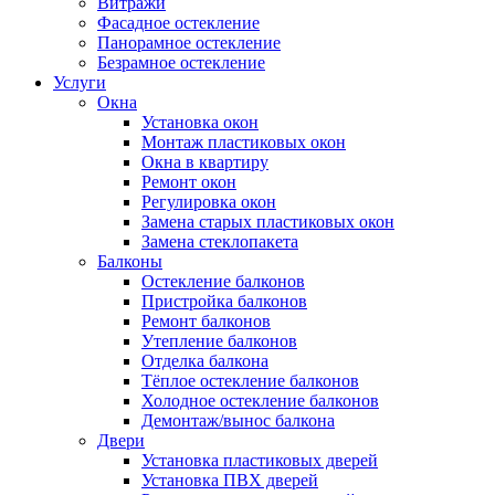
Витражи
Фасадное остекление
Панорамное остекление
Безрамное остекление
Услуги
Окна
Установка окон
Монтаж пластиковых окон
Окна в квартиру
Ремонт окон
Регулировка окон
Замена старых пластиковых окон
Замена стеклопакета
Балконы
Остекление балконов
Пристройка балконов
Ремонт балконов
Утепление балконов
Отделка балкона
Тёплое остекление балконов
Холодное остекление балконов
Демонтаж/вынос балкона
Двери
Установка пластиковых дверей
Установка ПВХ дверей