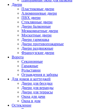
Панорамные окна для балкона
Двери
Пластиковые двери
Алюминиевые двери
ПВХ двери
Стеклянные двери
Двери балконные
Межкомнатные двери
Москитные двери
Двери гармошка
Двери противопожарные
Двери раздвижные
Французские двери
Ворота
Секционные
Гаражные
Рольставни
Ограждения и заборы
Для домов и коттеджей
Двери для беседки
Двери для веранды
Двери для террасы
Окна для дачи
Окна в дом
Остекление