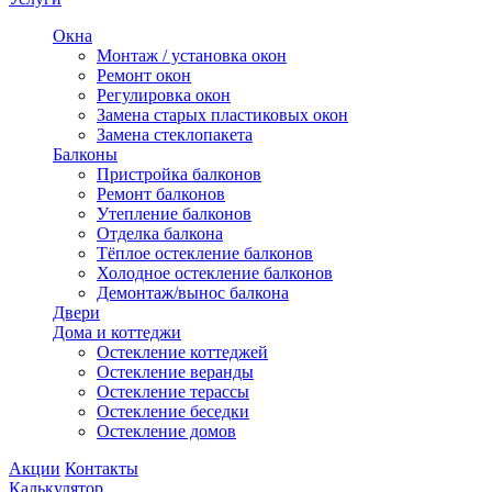
Окна
Монтаж / установка окон
Ремонт окон
Регулировка окон
Замена старых пластиковых окон
Замена стеклопакета
Балконы
Пристройка балконов
Ремонт балконов
Утепление балконов
Отделка балкона
Тёплое остекление балконов
Холодное остекление балконов
Демонтаж/вынос балкона
Двери
Дома и коттеджи
Остекление коттеджей
Остекление веранды
Остекление терассы
Остекление беседки
Остекление домов
Акции
Контакты
Калькулятор