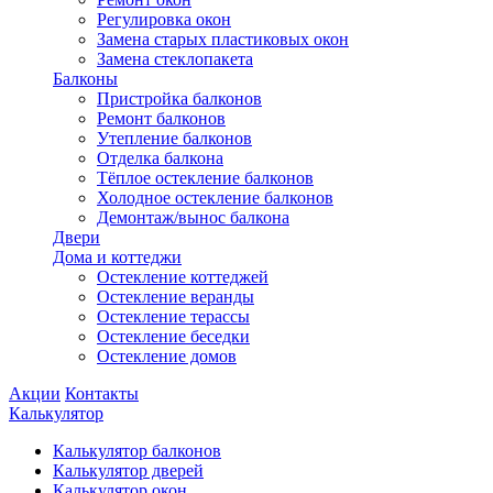
Регулировка окон
Замена старых пластиковых окон
Замена стеклопакета
Балконы
Пристройка балконов
Ремонт балконов
Утепление балконов
Отделка балкона
Тёплое остекление балконов
Холодное остекление балконов
Демонтаж/вынос балкона
Двери
Дома и коттеджи
Остекление коттеджей
Остекление веранды
Остекление терассы
Остекление беседки
Остекление домов
Акции
Контакты
Калькулятор
Калькулятор балконов
Калькулятор дверей
Калькулятор окон