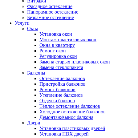
Витражи
Фасадное остекление
Панорамное остекление
Безрамное остекление
Услуги
Окна
Установка окон
Монтаж пластиковых окон
Окна в квартиру
Ремонт окон
Регулировка окон
Замена старых пластиковых окон
Замена стеклопакета
Балконы
Остекление балконов
Пристройка балконов
Ремонт балконов
Утепление балконов
Отделка балкона
Тёплое остекление балконов
Холодное остекление балконов
Демонтаж/вынос балкона
Двери
Установка пластиковых дверей
Установка ПВХ дверей