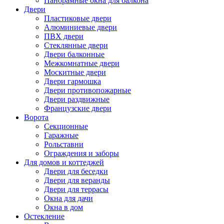
Панорамные окна для балкона
Двери
Пластиковые двери
Алюминиевые двери
ПВХ двери
Стеклянные двери
Двери балконные
Межкомнатные двери
Москитные двери
Двери гармошка
Двери противопожарные
Двери раздвижные
Французские двери
Ворота
Секционные
Гаражные
Рольставни
Ограждения и заборы
Для домов и коттеджей
Двери для беседки
Двери для веранды
Двери для террасы
Окна для дачи
Окна в дом
Остекление