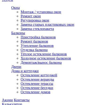
Окна
Монтаж / установка окон
Ремонт окон
Регулировка окон
Замена старых пластиковых окон
Замена стеклопакета
Балконы
Пристройка балконов
Ремонт балконов
Утепление балконов
Отделка балкона
Тёплое остекление балконов
Холодное остекление балконов
Демонтаж/вынос балкона
Двери
Дома и коттеджи
Остекление коттеджей
Остекление веранды
Остекление терассы
Остекление беседки
Остекление домов
Акции
Контакты
Калькулятор