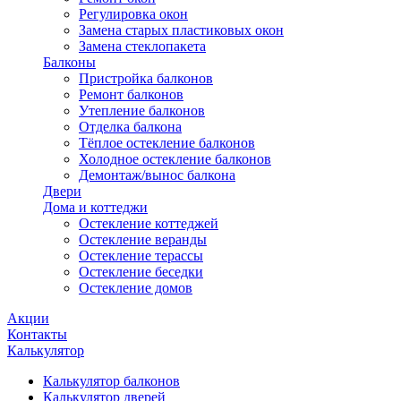
Регулировка окон
Замена старых пластиковых окон
Замена стеклопакета
Балконы
Пристройка балконов
Ремонт балконов
Утепление балконов
Отделка балкона
Тёплое остекление балконов
Холодное остекление балконов
Демонтаж/вынос балкона
Двери
Дома и коттеджи
Остекление коттеджей
Остекление веранды
Остекление терассы
Остекление беседки
Остекление домов
Акции
Контакты
Калькулятор
Калькулятор балконов
Калькулятор дверей