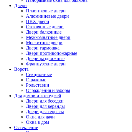
Панорамные окна для балкона
Двери
Пластиковые двери
Алюминиевые двери
ПВХ двери
Стеклянные двери
Двери балконные
Межкомнатные двери
Москитные двери
Двери гармошка
Двери противопожарные
Двери раздвижные
Французские двери
Ворота
Секционные
Гаражные
Рольставни
Ограждения и заборы
Для домов и коттеджей
Двери для беседки
Двери для веранды
Двери для террасы
Окна для дачи
Окна в дом
Остекление