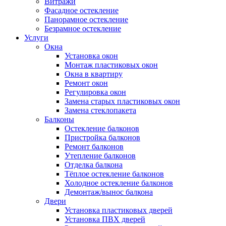
Витражи
Фасадное остекление
Панорамное остекление
Безрамное остекление
Услуги
Окна
Установка окон
Монтаж пластиковых окон
Окна в квартиру
Ремонт окон
Регулировка окон
Замена старых пластиковых окон
Замена стеклопакета
Балконы
Остекление балконов
Пристройка балконов
Ремонт балконов
Утепление балконов
Отделка балкона
Тёплое остекление балконов
Холодное остекление балконов
Демонтаж/вынос балкона
Двери
Установка пластиковых дверей
Установка ПВХ дверей