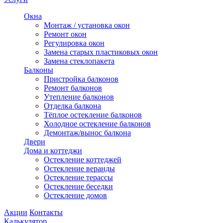
Окна
Монтаж / установка окон
Ремонт окон
Регулировка окон
Замена старых пластиковых окон
Замена стеклопакета
Балконы
Пристройка балконов
Ремонт балконов
Утепление балконов
Отделка балкона
Тёплое остекление балконов
Холодное остекление балконов
Демонтаж/вынос балкона
Двери
Дома и коттеджи
Остекление коттеджей
Остекление веранды
Остекление терассы
Остекление беседки
Остекление домов
Акции
Контакты
Калькулятор