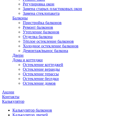
Регулировка окон
Замена старых пластиковых окон
Замена стеклопакета
Балконы
Пристройка балконов
Ремонт балконов
Утепление балконов
Отделка балкона
Тёплое остекление балконов
Холодное остекление балконов
Демонтаж/вынос балкона
Двери
Дома и коттеджи
Остекление коттеджей
Остекление веранды
Остекление терассы
Остекление беседки
Остекление домов
Акции
Контакты
Калькулятор
Калькулятор балконов
Калькулятор дверей