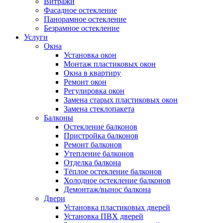
Витражи
Фасадное остекление
Панорамное остекление
Безрамное остекление
Услуги
Окна
Установка окон
Монтаж пластиковых окон
Окна в квартиру
Ремонт окон
Регулировка окон
Замена старых пластиковых окон
Замена стеклопакета
Балконы
Остекление балконов
Пристройка балконов
Ремонт балконов
Утепление балконов
Отделка балкона
Тёплое остекление балконов
Холодное остекление балконов
Демонтаж/вынос балкона
Двери
Установка пластиковых дверей
Установка ПВХ дверей