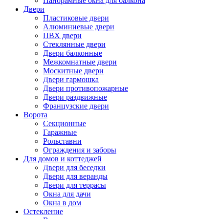
Панорамные окна для балкона
Двери
Пластиковые двери
Алюминиевые двери
ПВХ двери
Стеклянные двери
Двери балконные
Межкомнатные двери
Москитные двери
Двери гармошка
Двери противопожарные
Двери раздвижные
Французские двери
Ворота
Секционные
Гаражные
Рольставни
Ограждения и заборы
Для домов и коттеджей
Двери для беседки
Двери для веранды
Двери для террасы
Окна для дачи
Окна в дом
Остекление